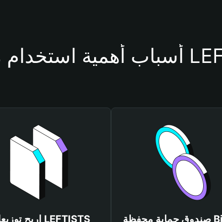
حفظة LEFTISTS
صندوق حماية محفظة Bitget
اربح توزيعات ISTS