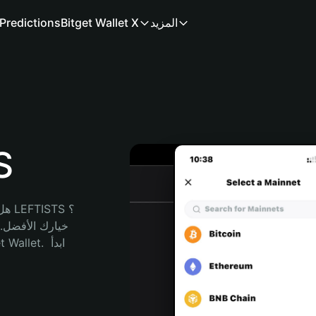
المزيد
Bitget Wallet X
Predictions
مح
هل 