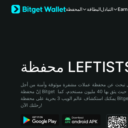
English
Earn
التبادل
البطاقة
المحفظة
日本語
Tiếng Việt
Русский
Español (Latinoamérica)
Türkçe
Italiano
Français
Deutsch
فظة LEFTISTS
简体中文
繁體中文
Português (Portugal)
تبحث عن محفظة عملات مشفرة موثوقة وآمنة من أجل LEFTISTS؟ 
Bahasa Indonesia
إنّ محفظة Bitget خيارك الأفضل. حيث يثق بها 40 مليون مستخدم، كما 
ภาษาไทย
يمكنك استكشاف عالم الويب 3 بحرية على محفظة Bitget Wallet. ابدأ 
हिन्दी
رحلتك الآن!
বাংলা
Español
Português (Brasil)
Español (Argentina)