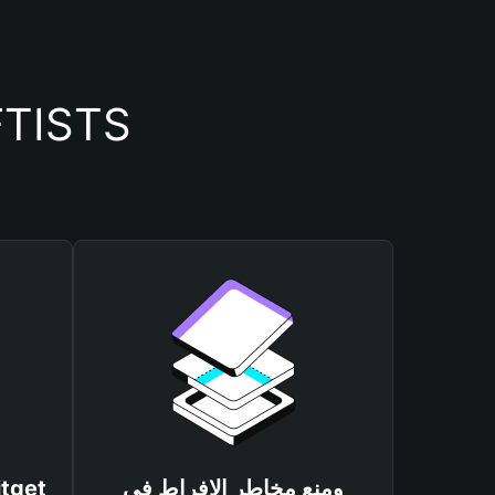
أسباب أهمية استخدام م
ومنع مخاطر الإفراط في