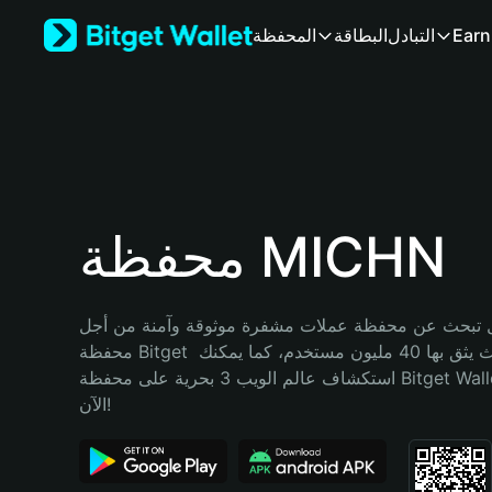
English
Earn
التبادل
البطاقة
المحفظة
日本語
Tiếng Việt
Русский
Español (Latinoamérica)
Türkçe
Italiano
Français
Deutsch
محفظة MICHN
简体中文
繁體中文
Português (Portugal)
تبحث عن محفظة عملات مشفرة موثوقة وآمنة من أجل MICHN؟ إنّ 
Bahasa Indonesia
محفظة Bitget خيارك الأفضل. حيث يثق بها 40 مليون مستخدم، كما يمكنك 
ภาษาไทย
استكشاف عالم الويب 3 بحرية على محفظة Bitget Wallet. ابدأ رحلتك 
हिन्दी
الآن!
বাংলা
Español
Português (Brasil)
Español (Argentina)