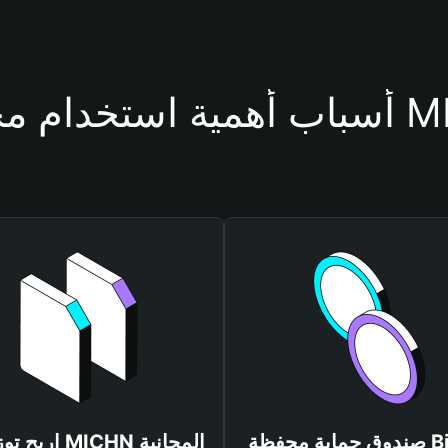
محفظة MICHN
صندوق حماية محفظة Bitget
اربح توزيعات MICHN المجانية