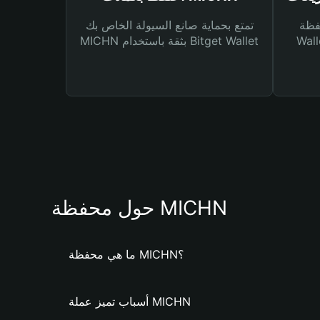
Bitg
تمتع بحماية صانع السيولة الخاص بك
 لك أنواع مختلفة من
MICHN بثقة باستخدام Bitget Wallet
حول محفظة MICHN
ما هي محفظة MICHN؟
أسباب تميز عملة MICHN