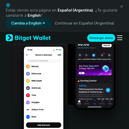
English
日本語
Estás viendo esta página en
Español (Argentina)
. ¿Te gustaría
cambiarte a
English
?
Tiếng Việt
Cambia a English
Continuar en Español (Argentina)
Русский
Español (Latinoamérica)
Türkçe
Descargar ahora
Italiano
Français
Deutsch
简体中文
繁體中文
Português (Portugal)
Bahasa Indonesia
ภาษาไทย
हिन्दी
বাংলা
Español
Português (Brasil)
Español (Argentina)