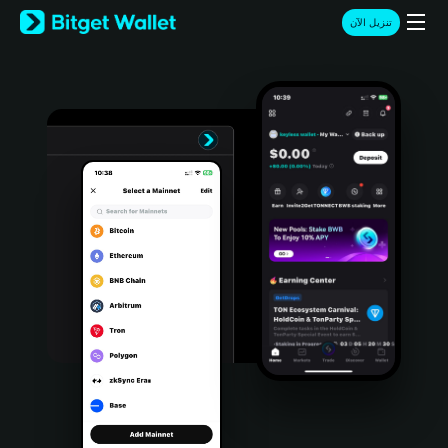
English
تنزيل الآن
日本語
Tiếng Việt
Русский
Español (Latinoamérica)
Türkçe
Italiano
Français
Deutsch
简体中文
繁體中文
Português (Portugal)
Bahasa Indonesia
ภาษาไทย
हिन्दी
বাংলা
Español
Português (Brasil)
Español (Argentina)