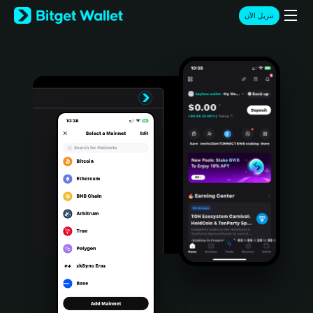
English
تنزيل الآن
日本語
Tiếng Việt
Русский
Español (Latinoamérica)
Türkçe
Italiano
Français
Deutsch
简体中文
繁體中文
Português (Portugal)
Bahasa Indonesia
ภาษาไทย
हिन्दी
বাংলা
Español
Português (Brasil)
Español (Argentina)