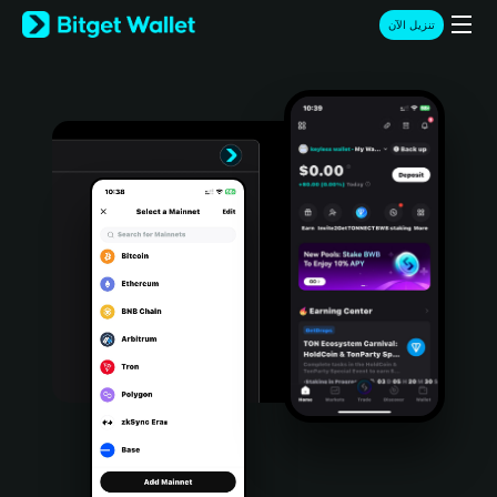
English
تنزيل الآن
日本語
Tiếng Việt
Русский
Español (Latinoamérica)
Türkçe
Italiano
Français
Deutsch
简体中文
繁體中文
Português (Portugal)
Bahasa Indonesia
ภาษาไทย
हिन्दी
বাংলা
Español
Português (Brasil)
Español (Argentina)