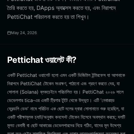
তৈরি করতে হয়, DApps অ্যাক্সেস করতে হয়, এবং নিরাপদে
PettiChat পরিচালনা করতে হয় তা শিখুন।
May 24, 2026
Pettichat ওয়ালেট কী?
একটি Pettichat ওয়ালেট হলো এমন একটি ডিজিটাল ইন্টারফেস যা আপনাকে
নিরাপদে PettiChat টোকেন সংরক্ষণ, পাঠানো এবং গ্রহণ করতে দেয়, যা
সোলানা (Solana) ব্লকচেইনে পরিচালিত হয়। PettiChat ২০২৬ সালে
ডেভেলপার tica-এর একটি ট্রিগার টুইট থেকে উদ্ভূত। এটি 'নেবারহুড
ফ্রেন্ডলি ডেভ' নামে পরিচিত এক ছোট দলের দ্বারা সোলানাতে শুরু হয়েছিল, যা
একটি পরীক্ষামূলক চ্যাট/অনুবাদ কনসেপ্ট টোকেন হিসেবে অবস্থান করছে; দলটি
মূলত বেনামী বা ছোট আকারের ডেভেলপারদের নিয়ে গঠিত, যাদের মূল উদ্দেশ্য
হলো অন-চেইন সামাজিক মিথস্ক্রিয়া এবং ভাষার আন্তঃকার্যক্ষমতা অন্বেষণ করা,