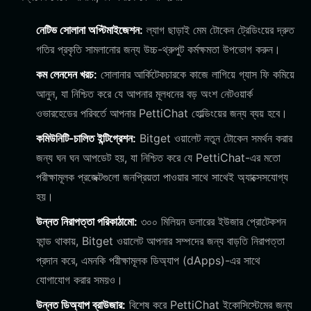
নেটিভ সোলানা অপ্টিমাইজেশন:
ল্যাগ ছাড়াই মেম টোকেন ট্রেডিংয়ের দ্রুত
গতির প্রকৃতি সামলানোর জন্য উচ্চ-থ্রুপুট কর্মক্ষমতা উপভোগ করুন।
কম লেনদেন খরচ:
সোলানার আর্কিটেকচারকে কাজে লাগিয়ে গ্যাস ফি কমিয়ে
আনুন, যা নিশ্চিত করে যে আপনার মূলধনের বড় অংশ নেটওয়ার্ক
ওভারহেডের পরিবর্তে আপনার PettiChat হোল্ডিংয়ের জন্য ব্যয় হবে।
কমিউনিটি-চালিত ইন্টিগ্রেশন:
Bitget ওয়ালেট নতুন টোকেন সমর্থন করার
জন্য ঘন ঘন আপডেট হয়, যা নিশ্চিত করে যে PettiChat-এর মতো
পরীক্ষামূলক প্রজেক্টগুলো জনপ্রিয়তা পাওয়ার সাথে সাথেই অ্যাক্সেসযোগ্য
হয়।
উন্নত নিরাপত্তা পরিকাঠামো:
৩০০ মিলিয়ন ডলারের ইউজার প্রোটেকশন
ফান্ড থাকায়, Bitget ওয়ালেট আপনার সম্পদের জন্য বাড়তি নিরাপত্তা
প্রদান করে, এমনকি পরীক্ষামূলক ডিঅ্যাপ (dApps)-এর সাথে
যোগাযোগ করার সময়ও।
উন্নত ডিঅ্যাপ ব্রাউজার:
বিশেষ করে PettiChat ইকোসিস্টেমের জন্য