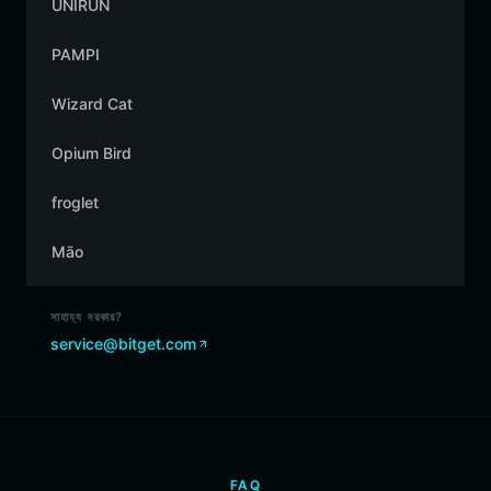
UNIRUN
PAMPI
Wizard Cat
Opium Bird
froglet
Māo
সাহায্য দরকার?
service@bitget.com
FAQ