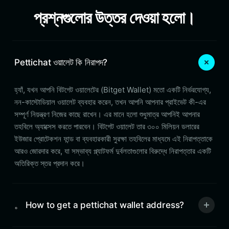
প্রশ্নগুলোর উত্তর দেওয়া হলো।
Pettichat ওয়ালেট কি নিরাপদ?
হ্যাঁ, যখন আপনি বিটগেট ওয়ালেটের (Bitget Wallet) মতো একটি নির্ভরযোগ্য,
নন-কাস্টোডিয়াল ওয়ালেট ব্যবহার করেন, তখন আপনি আপনার প্রাইভেট কী-এর
সম্পূর্ণ নিয়ন্ত্রণ নিজের কাছে রাখেন। এর মানে হলো শুধুমাত্র আপনিই আপনার
তহবিলে অ্যাক্সেস করতে পারবেন। বিটগেট ওয়ালেট তার ৩০০ মিলিয়ন ডলারের
ইউজার প্রোটেকশন ফান্ড বা ব্যবহারকারী সুরক্ষা তহবিলের মাধ্যমে এই নিরাপত্তাকে
আরও জোরদার করে, যা সম্ভাব্য প্ল্যাটফর্ম দুর্বলতাগুলোর বিরুদ্ধে নিরাপত্তার একটি
অতিরিক্ত স্তর প্রদান করে।
。 How to get a pettichat wallet address?