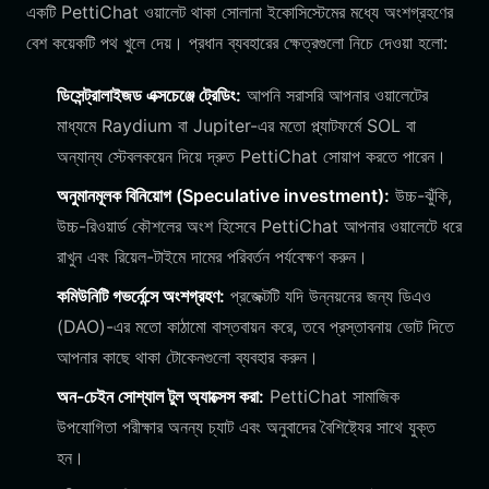
একটি PettiChat ওয়ালেট থাকা সোলানা ইকোসিস্টেমের মধ্যে অংশগ্রহণের
বেশ কয়েকটি পথ খুলে দেয়। প্রধান ব্যবহারের ক্ষেত্রগুলো নিচে দেওয়া হলো:
ডিসেন্ট্রালাইজড এক্সচেঞ্জে ট্রেডিং:
আপনি সরাসরি আপনার ওয়ালেটের
মাধ্যমে Raydium বা Jupiter-এর মতো প্ল্যাটফর্মে SOL বা
অন্যান্য স্টেবলকয়েন দিয়ে দ্রুত PettiChat সোয়াপ করতে পারেন।
অনুমানমূলক বিনিয়োগ (Speculative investment):
উচ্চ-ঝুঁকি,
উচ্চ-রিওয়ার্ড কৌশলের অংশ হিসেবে PettiChat আপনার ওয়ালেটে ধরে
রাখুন এবং রিয়েল-টাইমে দামের পরিবর্তন পর্যবেক্ষণ করুন।
কমিউনিটি গভর্নেন্সে অংশগ্রহণ:
প্রজেক্টটি যদি উন্নয়নের জন্য ডিএও
(DAO)-এর মতো কাঠামো বাস্তবায়ন করে, তবে প্রস্তাবনায় ভোট দিতে
আপনার কাছে থাকা টোকেনগুলো ব্যবহার করুন।
অন-চেইন সোশ্যাল টুল অ্যাক্সেস করা:
PettiChat সামাজিক
উপযোগিতা পরীক্ষার অনন্য চ্যাট এবং অনুবাদের বৈশিষ্ট্যের সাথে যুক্ত
হন।