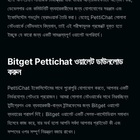
ডেভেলপার এবং কমিউনিটি ব্যবহারকারীদের জন্য যোগাযোগের সরঞ্জাম এবং
ইকোসিস্টেম গভর্নেন্স ফ্রেমওয়ার্ক তৈরি করা। যেহেতু PettiChat সোলানা
নেটওয়ার্কে নেটিভভাবে বিদ্যমান, তাই এই পরীক্ষামূলক প্রজেক্টে যুক্ত হতে
ইচ্ছুক যে কারো জন্য একটি সামঞ্জস্যপূর্ণ ওয়ালেট অপরিহার্য।
Bitget Pettichat ওয়ালেট ডাউনলোড
করুন
PettiChat ইকোসিস্টেমের সাথে পুরোপুরি যোগাযোগ করতে, আপনার একটি
নির্ভরযোগ্য গেটওয়ে প্রয়োজন। আমরা সোলানা নেটওয়ার্কের সাথে নিরবচ্ছিন্ন
ইন্টিগ্রেশন এবং ব্যবহারকারী-বান্ধব ইন্টারফেসের জন্য Bitget ওয়ালেট
ব্যবহারের পরামর্শ দিই। Bitget ওয়ালেট একটি সেলফ-কাস্টোডিয়াল সমাধান
হিসেবে কাজ করে, যার অর্থ হলো আপনি সর্বদা আপনার প্রাইভেট কী এবং
সম্পদের ওপর সম্পূর্ণ নিয়ন্ত্রণ বজায় রাখেন।