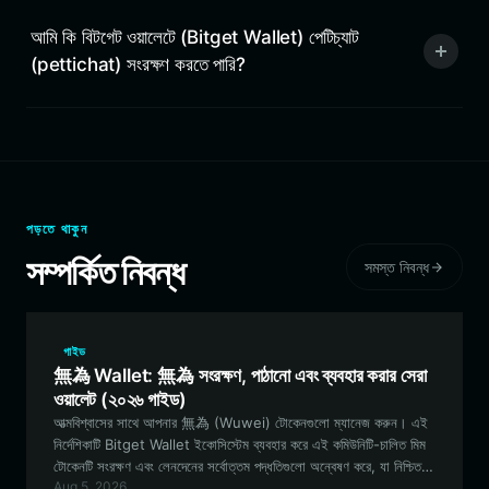
আমি কি বিটগেট ওয়ালেটে (Bitget Wallet) পেটিচ্যাট
(pettichat) সংরক্ষণ করতে পারি?
পড়তে থাকুন
সম্পর্কিত নিবন্ধ
সমস্ত নিবন্ধ
গাইড
無為 Wallet: 無為 সংরক্ষণ, পাঠানো এবং ব্যবহার করার সেরা
ওয়ালেট (২০২৬ গাইড)
আত্মবিশ্বাসের সাথে আপনার 無為 (Wuwei) টোকেনগুলো ম্যানেজ করুন। এই
নির্দেশিকাটি Bitget Wallet ইকোসিস্টেম ব্যবহার করে এই কমিউনিটি-চালিত মিম
টোকেনটি সংরক্ষণ এবং লেনদেনের সর্বোত্তম পদ্ধতিগুলো অন্বেষণ করে, যা নিশ্চিত
Aug 5, 2026
করে যে আপনি EVM ইকোসিস্টেমে অংশগ্রহণ করার সময় সুরক্ষিত থাকবেন।