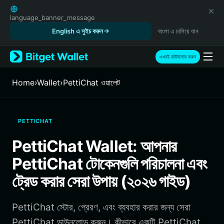
English
日本語
language_banner_message
Tiếng Việt
English এ সুইচ করুন
বাংলা এ চালিয়ে যান
Русский
Español (Latinoamérica)
এখনই ডাউনলোড করুন
Türkçe
Italiano
Home
›
Wallet
›
PettiChat ওয়ালেট
Français
Deutsch
简体中文
PETTICHAT
繁體中文
Português (Portugal)
PettiChat Wallet: আপনার
Bahasa Indonesia
PettiChat টোকেনগুলি পরিচালনা এবং
ภาษาไทย
हिन्दी
ট্রেড করার সেরা উপায় (২০২৬ গাইড)
বাংলা
Español
PettiChat স্টোর, প্রেরণ, এবং ব্যবহার করার জন্য সেরা
Português (Brasil)
Español (Argentina)
PettiChat ডাউনলোড করুন। কীভাবে একটি PettiChat