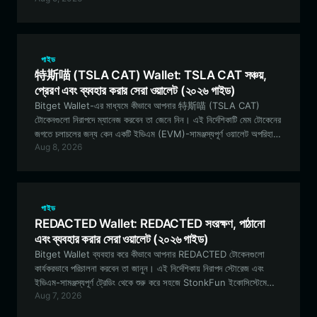
গাইড
特斯喵 (TSLA CAT) Wallet: TSLA CAT সঞ্চয়,
প্রেরণ এবং ব্যবহার করার সেরা ওয়ালেট (২০২৬ গাইড)
Bitget Wallet-এর মাধ্যমে কীভাবে আপনার 特斯喵 (TSLA CAT)
টোকেনগুলো নিরাপদে ম্যানেজ করবেন তা জেনে নিন। এই নির্দেশিকাটি মেম টোকেনের
জগতে চলাচলের জন্য কেন একটি ইভিএম (EVM)-সামঞ্জস্যপূর্ণ ওয়ালেট অপরিহার্য
Aug 8, 2026
তা ব্যাখ্যা করে এবং শুরু করার জন্য একটি ধাপে ধাপে নির্দেশিকা প্রদান করে।
গাইড
REDACTED Wallet: REDACTED সংরক্ষণ, পাঠানো
এবং ব্যবহার করার সেরা ওয়ালেট (২০২৬ গাইড)
Bitget Wallet ব্যবহার করে কীভাবে আপনার REDACTED টোকেনগুলো
কার্যকরভাবে পরিচালনা করবেন তা জানুন। এই নির্দেশিকায় নিরাপদ স্টোরেজ এবং
ইভিএম-সামঞ্জস্যপূর্ণ ট্রেডিং থেকে শুরু করে সহজে StonkFun ইকোসিস্টেমে
Aug 7, 2026
অংশগ্রহণ করা পর্যন্ত সবকিছু কভার করা হয়েছে।