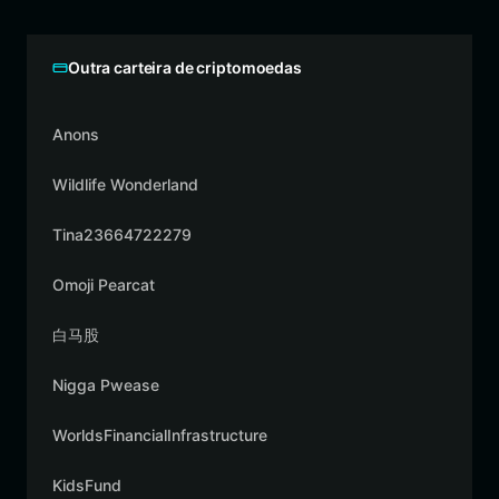
Outra carteira de criptomoedas
Anons
Wildlife Wonderland
Tina23664722279
Omoji Pearcat
白马股
Nigga Pwease
WorldsFinancialInfrastructure
KidsFund