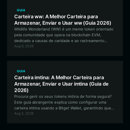
GUIA
Carteira ww: A Melhor Carteira para
Armazenar, Enviar e Usar ww (Guia 2026)
Wildlife Wonderland (WW) é um meme token orientado
pela comunidade que opera na blockchain EVM,
dedicado a causas de caridade e ao rastreamento
Aug 6, 2026
transparente de fundos. Este guia explora como gerir
os seus ativos WW de forma segura e participar no
ecossistema utilizando a Bitget Wallet.
GUIA
Carteira imtina: A Melhor Carteira para
Armazenar, Enviar e Usar imtina (Guia de
2026)
Procura gerir os seus tokens imtina de forma segura?
Este guia abrangente explica como configurar uma
carteira imtina usando a Bitget Wallet, garantindo que
Aug 5, 2026
pode participar no ecossistema orientado pela
comunidade com controlo total sobre os seus ativos.