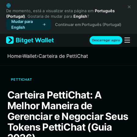
English
日本語
De momento, está a visualizar esta página em
Português
(Portugal)
. Gostaria de mudar para
English
?
Tiếng Việt
Mudar para
Continuar em Português (Portugal)
Русский
English
Español (Latinoamérica)
Türkçe
Descarregar agora
Italiano
Français
Home
›
Wallet
›
Carteira de PettiChat
Deutsch
简体中文
繁體中文
PETTICHAT
Português (Portugal)
Bahasa Indonesia
Carteira PettiChat: A
ภาษาไทย
Melhor Maneira de
हिन्दी
বাংলা
Gerenciar e Negociar Seus
Español
Tokens PettiChat (Guia
Português (Brasil)
Español (Argentina)