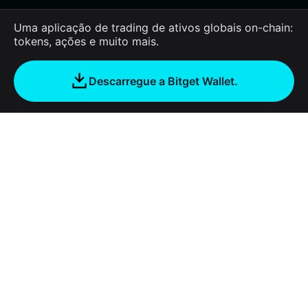
Uma aplicação de trading de ativos globais on-chain:
tokens, ações e muito mais.
Descarregue a Bitget Wallet.
Sobre nós
Bitget Wallet
Products