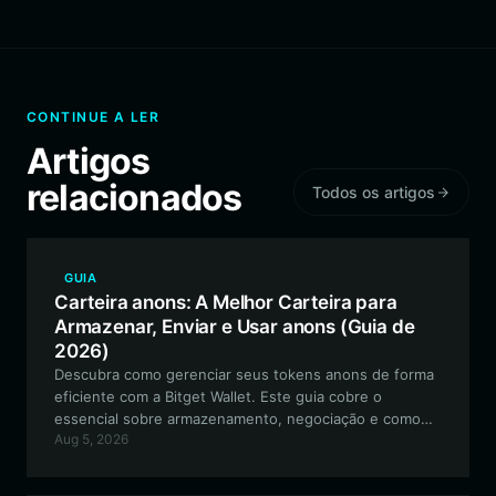
CONTINUE A LER
Artigos
relacionados
Todos os artigos
GUIA
Carteira anons: A Melhor Carteira para
Armazenar, Enviar e Usar anons (Guia de
2026)
Descubra como gerenciar seus tokens anons de forma
eficiente com a Bitget Wallet. Este guia cobre o
essencial sobre armazenamento, negociação e como
Aug 5, 2026
interagir com o ecossistema anons na rede EVM.