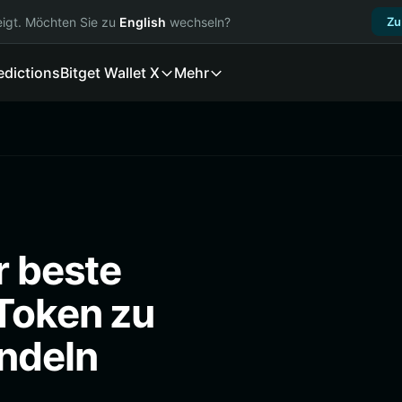
igt. Möchten Sie zu
English
wechseln?
Zu
edictions
Bitget Wallet X
Mehr
r beste
-Token zu
ndeln