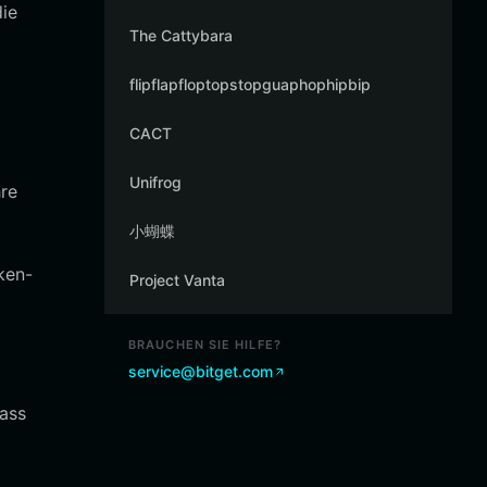
die
The Cattybara
flipflapfloptopstopguaphophipbip
CACT
Unifrog
hre
小蝴蝶
ken-
Project Vanta
BRAUCHEN SIE HILFE?
service@bitget.com
dass