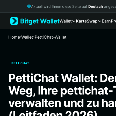
English
Aktuell wird Ihnen diese Seite auf
Deutsch
angeze
日本語
Tiếng Việt
Wallet
Karte
Swap
Earn
Pr
Русский
Español (Latinoamérica)
Türkçe
Home
›
Wallet
›
PettiChat-Wallet
Italiano
Français
Deutsch
简体中文
PETTICHAT
繁體中文
Português (Portugal)
PettiChat Wallet: De
Bahasa Indonesia
ภาษาไทย
Weg, Ihre pettichat
हिन्दी
বাংলা
verwalten und zu ha
Español
Português (Brasil)
(Leitfaden 2026)
Español (Argentina)