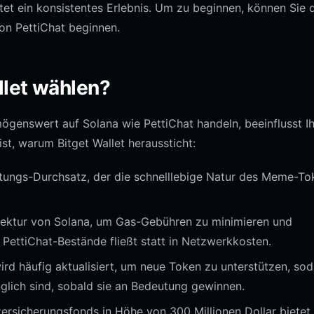
et ein konsistentes Erlebnis. Um zu beginnen, können Sie 
von PettiChat beginnen.
llet wählen?
genswert auf Solana wie PettiChat handeln, beeinflusst I
ist, warum Bitget Wallet heraussticht:
tungs-Durchsatz, der die schnelllebige Natur des Meme-To
tektur von Solana, um Gas-Gebühren zu minimieren und
e PettiChat-Bestände fließt statt in Netzwerkkosten.
ird häufig aktualisiert, um neue Token zu unterstützen, so
glich sind, sobald sie an Bedeutung gewinnen.
ersicherungsfonds in Höhe von 300 Millionen Dollar bietet