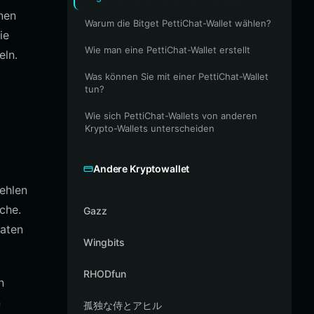
nen
Warum die Bitget PettiChat-Wallet wählen?
ie
Wie man eine PettiChat-Wallet erstellt
ln.
Was können Sie mit einer PettiChat-Wallet
tun?
Wie sich PettiChat-Wallets von anderen
Krypto-Wallets unterscheiden
Andere Kryptowallet
ehlen
che.
Gazz
vaten
Wingbits
RHODfun
n
n
孤独な侍とアヒル