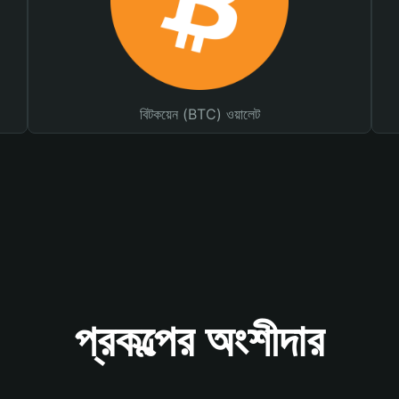
বিটকয়েন (BTC) ওয়ালেট
প্রকল্পের অংশীদার