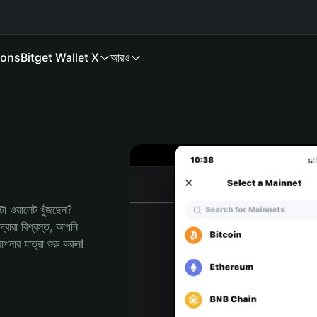
ions
Bitget Wallet X
আরও
 ওয়ালেট খুঁজছেন? 
বারা বিশ্বস্ত, আপনি 
র যাত্রা শুরু করুন!