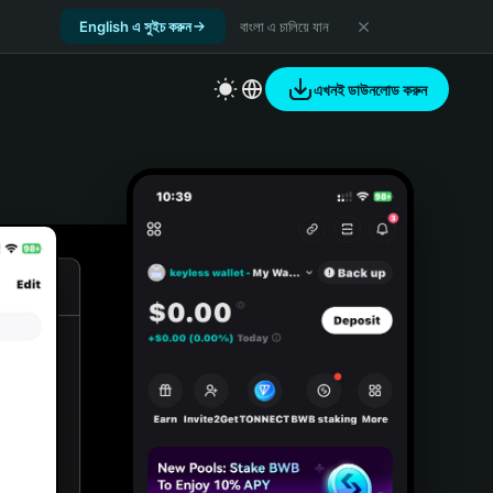
English এ সুইচ করুন
বাংলা এ চালিয়ে যান
এখনই ডাউনলোড করুন