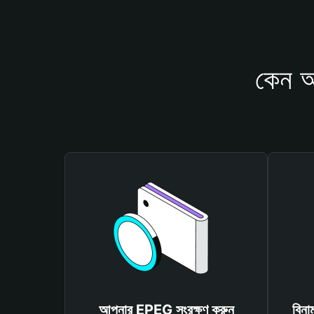
কেন আ
আপনার EPEG সংরক্ষণ করুন
বিনা