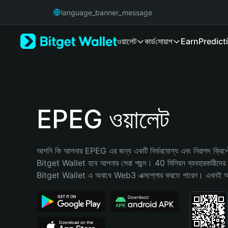
English
language_banner_message
日本語
Tiếng Việt
ওয়ালেট
কার্ড
সোয়াপ
Earn
Predict
Русский
Español (Latinoamérica)
Türkçe
Italiano
Français
Deutsch
EPEG ওয়ালেট
简体中文
繁體中文
Português (Portugal)
আপনি কি আপনার EPEG এর জন্য একটি নির্ভরযোগ্য এবং নিরাপদ ক্রিপ্টো
Bahasa Indonesia
Bitget Wallet হবে আপনার সেরা পছন্দ। 40 মিলিয়ন ব্যবহারকারীদের দ্
ภาษาไทย
Bitget Wallet এ অবাধে Web3 এক্সপ্লোর করতে পারেন। এখনই আপনা
हिन्दी
বাংলা
Español
Português (Brasil)
Español (Argentina)