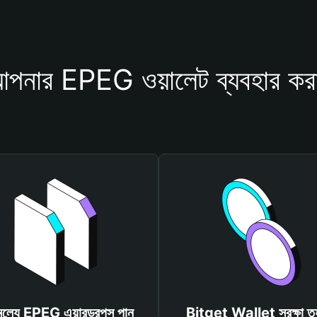
পনার EPEG ওয়ালেট ব্যবহার কর
মূল্যে EPEG এয়ারড্রপস পান
Bitget Wallet সুরক্ষা ত