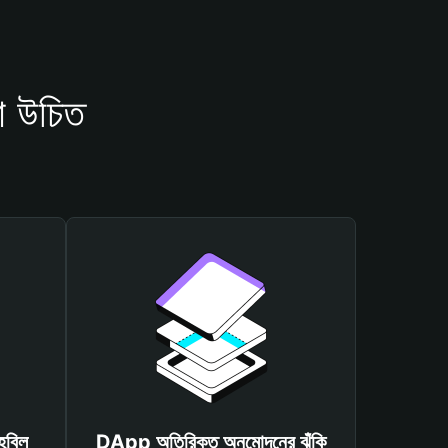
া উচিত
হবিল
DApp অতিরিক্ত অনুমোদনের ঝুঁকি