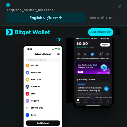
English
日本語
language_banner_message
Tiếng Việt
English এ সুইচ করুন
বাংলা এ চালিয়ে যান
Русский
Español (Latinoamérica)
এখনই ডাউনলোড করুন
Türkçe
Italiano
Français
Deutsch
简体中文
繁體中文
Português (Portugal)
Bahasa Indonesia
ภาษาไทย
हिन्दी
বাংলা
Español
Português (Brasil)
Español (Argentina)