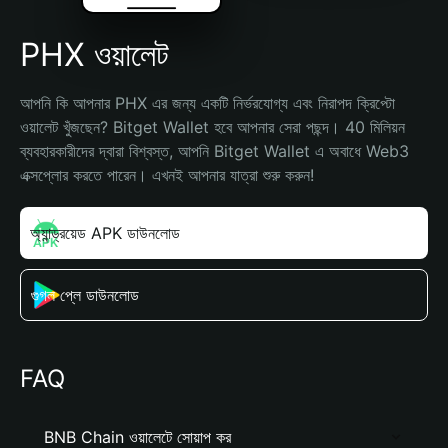
PHX ওয়ালেট
আপনি কি আপনার PHX এর জন্য একটি নির্ভরযোগ্য এবং নিরাপদ ক্রিপ্টো 
ওয়ালেট খুঁজছেন? Bitget Wallet হবে আপনার সেরা পছন্দ। 40 মিলিয়ন 
ব্যবহারকারীদের দ্বারা বিশ্বস্ত, আপনি Bitget Wallet এ অবাধে Web3 
এক্সপ্লোর করতে পারেন। এখনই আপনার যাত্রা শুরু করুন!
অ্যান্ড্রয়েড APK ডাউনলোড
গুগল প্লে ডাউনলোড
FAQ
BNB Chain ওয়ালেটে সোয়াপ কর