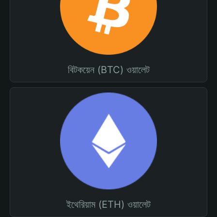
বিটকয়েন (BTC) ওয়ালেট
ইথেরিয়াম (ETH) ওয়ালেট