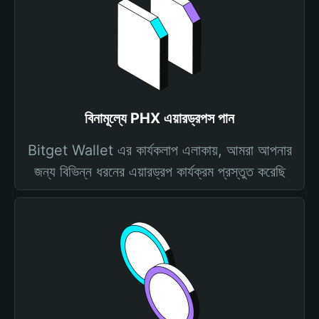
বিনামূল্যে PHX এয়ারড্রপস পান
Bitget Wallet এর কার্যকলাপ এলাকায়, আমরা আপনার
জন্য বিভিন্ন ধরনের এয়ারড্রপ কার্যক্রম প্রস্তুত করেছি