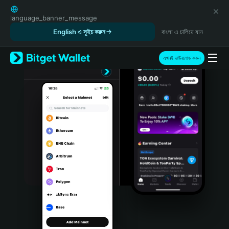
English
日本語
language_banner_message
Tiếng Việt
English এ সুইচ করুন
বাংলা এ চালিয়ে যান
Русский
Español (Latinoamérica)
এখনই ডাউনলোড করুন
Türkçe
Italiano
Français
Deutsch
简体中文
繁體中文
Português (Portugal)
Bahasa Indonesia
ภาษาไทย
हिन्दी
বাংলা
Español
Português (Brasil)
Español (Argentina)