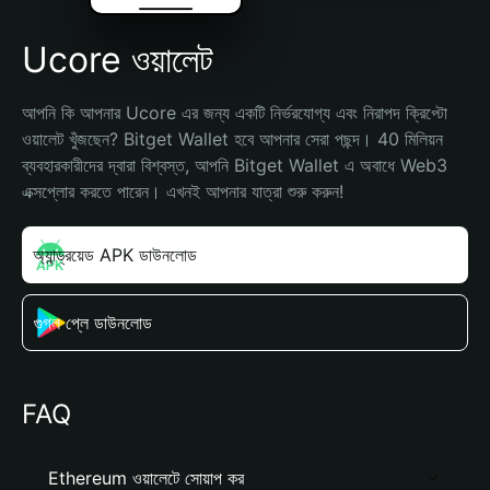
Ucore ওয়ালেট
আপনি কি আপনার Ucore এর জন্য একটি নির্ভরযোগ্য এবং নিরাপদ ক্রিপ্টো 
ওয়ালেট খুঁজছেন? Bitget Wallet হবে আপনার সেরা পছন্দ। 40 মিলিয়ন 
ব্যবহারকারীদের দ্বারা বিশ্বস্ত, আপনি Bitget Wallet এ অবাধে Web3 
এক্সপ্লোর করতে পারেন। এখনই আপনার যাত্রা শুরু করুন!
অ্যান্ড্রয়েড APK ডাউনলোড
গুগল প্লে ডাউনলোড
FAQ
Ethereum ওয়ালেটে সোয়াপ কর