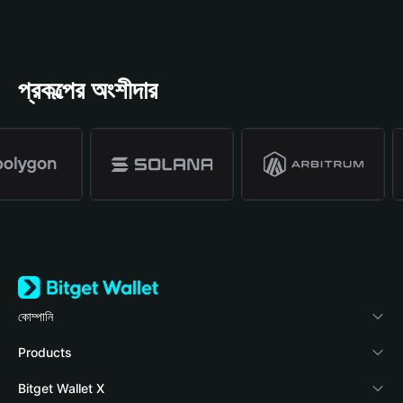
প্রকল্পের অংশীদার
কোম্পানি
Bitget Wallet সম্পর্কে
Products
ব্লগ
Crypto Card
Bitget Wallet X