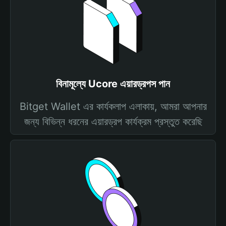
বিনামূল্যে Ucore এয়ারড্রপস পান
Bitget Wallet এর কার্যকলাপ এলাকায়, আমরা আপনার
জন্য বিভিন্ন ধরনের এয়ারড্রপ কার্যক্রম প্রস্তুত করেছি