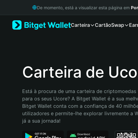
English
De momento, está a visualizar esta página em
Por
日本語
Tiếng Việt
Carteira
Cartão
Swap
Ear
Русский
Español (Latinoamérica)
Türkçe
Italiano
Français
Deutsch
Carteira de Uco
简体中文
繁體中文
Português (Portugal)
Está à procura de uma carteira de criptomoedas f
Bahasa Indonesia
para os seus Ucore? A Bitget Wallet é a sua melho
ภาษาไทย
Bitget Wallet conta com a confiança de 40 milhõe
हिन्दी
utilizadores e permite-lhe explorar livremente a
বাংলা
já a sua jornada!
Español
Português (Brasil)
Español (Argentina)