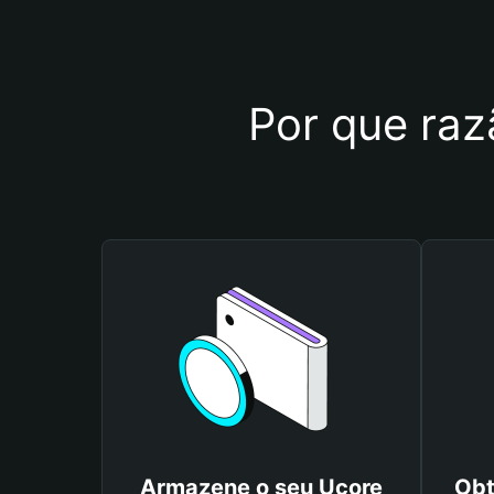
Por que raz
Armazene o seu Ucore
Obt