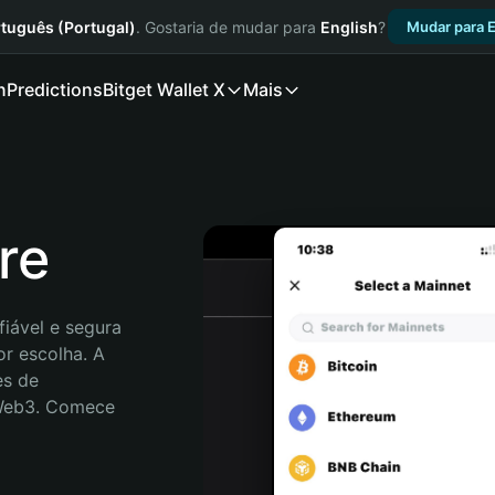
tuguês (Portugal)
. Gostaria de mudar para
English
?
Mudar para E
n
Predictions
Bitget Wallet X
Mais
re
iável e segura 
r escolha. A 
s de 
 Web3. Comece 