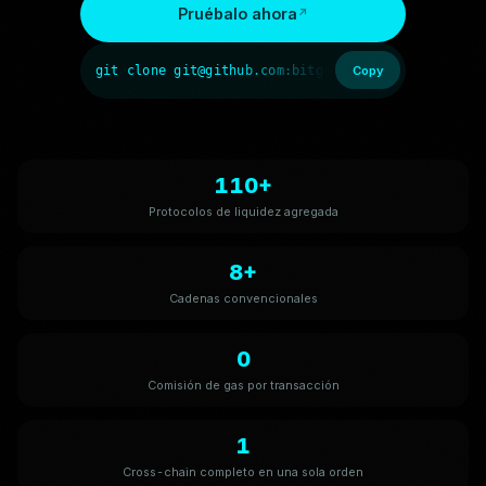
Pruébalo ahora
git clone git@github.com:bitget-wallet-ai-lab/bit
Copy
110+
Protocolos de liquidez agregada
8+
Cadenas convencionales
0
Comisión de gas por transacción
1
Cross-chain completo en una sola orden