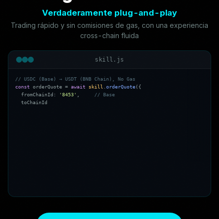
Verdaderamente plug-and-play
Trading rápido y sin comisiones de gas, con una experiencia
cross-chain fluida
skill.js
/
/
U
S
D
C
(
B
a
s
e
)
→
U
S
D
T
(
B
N
B
C
h
a
i
n
)
,
N
o
G
a
s
c
o
n
s
t
o
r
d
e
r
Q
u
o
t
e
=
a
w
a
i
t
s
k
i
l
l
.
o
r
d
e
r
Q
u
o
t
e
(
{
f
r
o
m
C
h
a
i
n
I
d
:
'
8
4
5
3
'
,
/
/
B
a
s
e
t
o
C
h
a
i
n
I
d
:
'
5
6
'
,
/
/
B
N
B
C
h
a
i
n
f
r
o
m
T
o
k
e
n
:
'
0
x
8
3
3
5
8
9
f
C
D
6
e
D
b
6
E
0
8
f
4
c
7
C
3
2
D
4
f
7
1
b
5
4
b
d
A
0
2
9
1
3
'
,
/
/
U
S
D
C
t
o