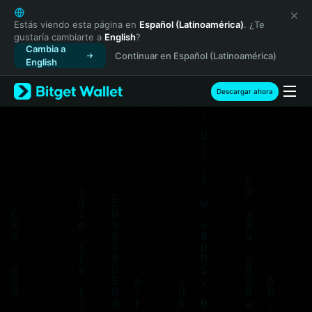
English
日本語
Estás viendo esta página en
Español (Latinoamérica)
. ¿Te
gustaría cambiarte a
English
?
Tiếng Việt
Agent Economy Hackathon
$30,000 Prize Pool
Cambia a
Continuar en Español (Latinoamérica)
Русский
English
Join Now
Español (Latinoamérica)
Türkçe
Descargar ahora
Italiano
Français
Deutsch
简体中文
繁體中文
Português (Portugal)
Bahasa Indonesia
ภาษาไทย
हिन्दी
বাংলা
Español
Português (Brasil)
Español (Argentina)