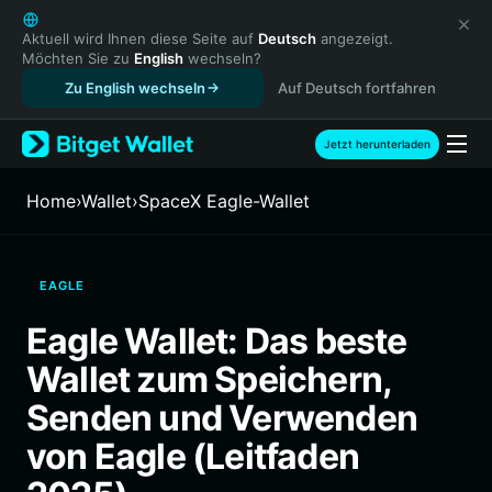
English
日本語
Aktuell wird Ihnen diese Seite auf
Deutsch
angezeigt.
Möchten Sie zu
English
wechseln?
Tiếng Việt
Zu English wechseln
Auf Deutsch fortfahren
Русский
Español (Latinoamérica)
Türkçe
Jetzt herunterladen
Italiano
Français
Home
›
Wallet
›
SpaceX Eagle-Wallet
Deutsch
简体中文
繁體中文
EAGLE
Português (Portugal)
Bahasa Indonesia
Eagle Wallet: Das beste
ภาษาไทย
Wallet zum Speichern,
हिन्दी
বাংলা
Senden und Verwenden
Español
von Eagle (Leitfaden
Português (Brasil)
Español (Argentina)