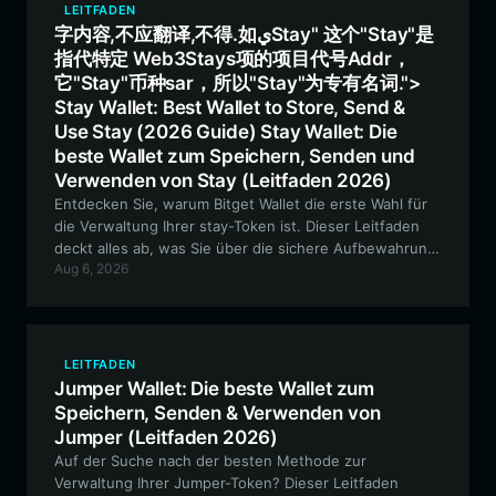
LEITFADEN
字内容,不应翻译,不得.如يStay" 这个"Stay"是
指代特定 Web3Stays项的项目代号Addr，
它"Stay"币种sar，所以"Stay"为专有名词.">
Stay Wallet: Best Wallet to Store, Send &
Use Stay (2026 Guide) Stay Wallet: Die
beste Wallet zum Speichern, Senden und
Verwenden von Stay (Leitfaden 2026)
Entdecken Sie, warum Bitget Wallet die erste Wahl für
die Verwaltung Ihrer stay-Token ist. Dieser Leitfaden
deckt alles ab, was Sie über die sichere Aufbewahrung,
Aug 6, 2026
den Handel mit Solana-basierten Meme-Coins und die
Teilnahme an der einzigartigen,
gemeinschaftsorientierten Kultur des stay-Ökosystems
wissen müssen.
LEITFADEN
Jumper Wallet: Die beste Wallet zum
Speichern, Senden & Verwenden von
Jumper (Leitfaden 2026)
Auf der Suche nach der besten Methode zur
Verwaltung Ihrer Jumper-Token? Dieser Leitfaden