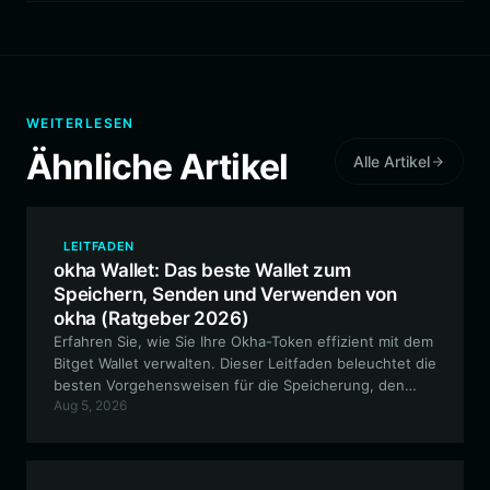
WEITERLESEN
Ähnliche Artikel
Alle Artikel
LEITFADEN
okha Wallet: Das beste Wallet zum
Speichern, Senden und Verwenden von
okha (Ratgeber 2026)
Erfahren Sie, wie Sie Ihre Okha-Token effizient mit dem
Bitget Wallet verwalten. Dieser Leitfaden beleuchtet die
besten Vorgehensweisen für die Speicherung, den
Aug 5, 2026
Handel und die Interaktion mit dem Community-
gesteuerten Free Okha Meme-Token innerhalb des
Solana-Ökosystems.