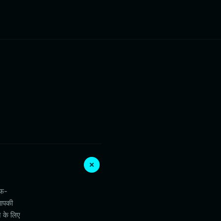
्फ-
 आपकी
े के लिए