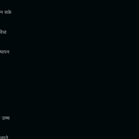
ान सके
विधा
्यापन
े उच्च
 अपने