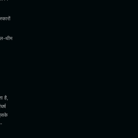
्कारों
ईगल-थीम
ा है,
र्ष
 इसके
य-