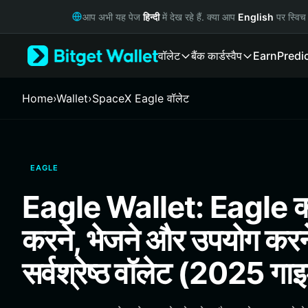
English
आप अभी यह पेज
हिन्दी
में देख रहे हैं. क्या आप
English
पर स्विच 
日本語
Tiếng Việt
वॉलेट
बैंक कार्ड
स्वैप
Earn
Predi
Русский
Español (Latinoamérica)
Türkçe
Home
›
Wallet
›
SpaceX Eagle वॉलेट
Italiano
Français
Deutsch
简体中文
EAGLE
繁體中文
Português (Portugal)
Eagle Wallet: Eagle को
Bahasa Indonesia
ภาษาไทย
करने, भेजने और उपयोग करन
हिन्दी
বাংলা
सर्वश्रेष्ठ वॉलेट (2025 गा
Español
Português (Brasil)
Español (Argentina)