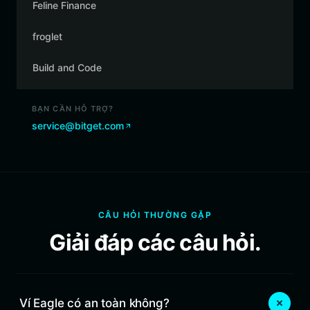
Feline Finance
froglet
Build and Code
BẠN CẦN HỖ TRỢ?
service@bitget.com
CÂU HỎI THƯỜNG GẶP
Giải đáp các câu hỏi.
Ví Eagle có an toàn không?