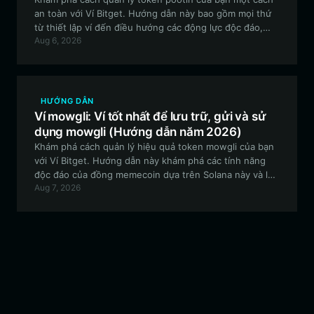
an toàn với Ví Bitget. Hướng dẫn này bao gồm mọi thứ
từ thiết lập ví đến điều hướng các động lực độc đáo,
Aug 6, 2026
theo tin tức của loại meme token thử nghiệm trên chuỗi
EVM này.
HƯỚNG DẪN
Ví mowgli: Ví tốt nhất để lưu trữ, gửi và sử
dụng mowgli (Hướng dẫn năm 2026)
Khám phá cách quản lý hiệu quả token mowgli của bạn
với Ví Bitget. Hướng dẫn này khám phá các tính năng
độc đáo của đồng memecoin dựa trên Solana này và lý
Aug 7, 2026
do tại sao một chiếc ví an toàn, hiệu năng cao lại cần
thiết cho hành trình giao dịch đầu cơ của bạn.