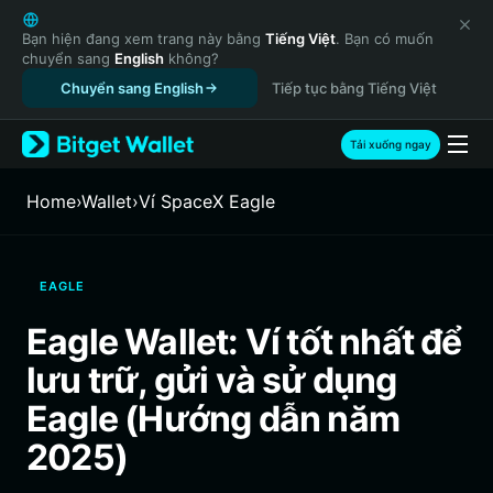
English
日本語
Bạn hiện đang xem trang này bằng
Tiếng Việt
. Bạn có muốn
chuyển sang
English
không?
Tiếng Việt
Chuyển sang English
Tiếp tục bằng Tiếng Việt
Русский
Español (Latinoamérica)
Türkçe
Tải xuống ngay
Italiano
Français
Home
›
Wallet
›
‌Ví SpaceX Eagle
Deutsch
简体中文
繁體中文
EAGLE
Português (Portugal)
Bahasa Indonesia
Eagle Wallet: Ví tốt nhất để
ภาษาไทย
lưu trữ, gửi và sử dụng
हिन्दी
বাংলা
Eagle (Hướng dẫn năm
Español
2025)
Português (Brasil)
Español (Argentina)