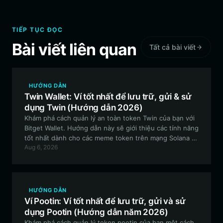
TIẾP TỤC ĐỌC
Bài viết liên quan
Tất cả bài viết
HƯỚNG DẪN
Twin Wallet: Ví tốt nhất để lưu trữ, gửi & sử
dụng Twin (Hướng dẫn 2026)
Khám phá cách quản lý an toàn token Twin của bạn với
Bitget Wallet. Hướng dẫn này sẽ giới thiệu các tính năng
tốt nhất dành cho các meme token trên mạng Solana và
Aug 6, 2026
cách bắt đầu sử dụng ứng dụng ví đôi tối ưu.
HƯỚNG DẪN
Ví Pootin: Ví tốt nhất để lưu trữ, gửi và sử
dụng Pootin (Hướng dẫn năm 2026)
Khám phá cách quản lý token pootin của bạn một cách