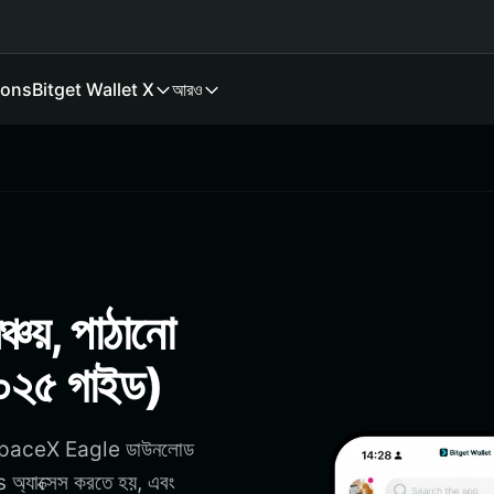
ions
Bitget Wallet X
আরও
য়, পাঠানো
২০২৫ গাইড)
রা SpaceX Eagle ডাউনলোড
্যাক্সেস করতে হয়, এবং