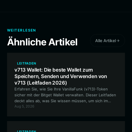
WEITERLESEN
Ähnliche Artikel
Alle Artikel
LEITFADEN
v713 Wallet: Die beste Wallet zum
Speichern, Senden und Verwenden von
v713 (Leitfaden 2026)
Erfahren Sie, wie Sie Ihre VanillaFunk (v713)-Token
sicher mit der Bitget Wallet verwalten. Dieser Leitfaden
deckt alles ab, was Sie wissen müssen, um sich im
Aug 5, 2026
Solana-Ökosystem zurechtzufinden, Staking zu
betreiben und mithilfe der erstklassigen dezentralen
Wallet an V713-Community-Events teilzunehmen.
LEITFADEN