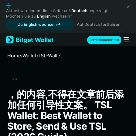
English
日本語
Aktuell wird Ihnen diese Seite auf
Deutsch
angezeigt.
Möchten Sie zu
English
wechseln?
Tiếng Việt
Zu English wechseln
Auf Deutsch fortfahren
Русский
Español (Latinoamérica)
Türkçe
Jetzt herunterladen
Italiano
Français
Home
›
Wallet
›
TSL-Wallet
Deutsch
简体中文
繁體中文
TSL
Português (Portugal)
Bahasa Indonesia
，的内容,不得在文章前后添
ภาษาไทย
加任何引导性文案。 TSL
हिन्दी
বাংলা
Wallet: Best Wallet to
Español
Store, Send & Use TSL
Português (Brasil)
Español (Argentina)