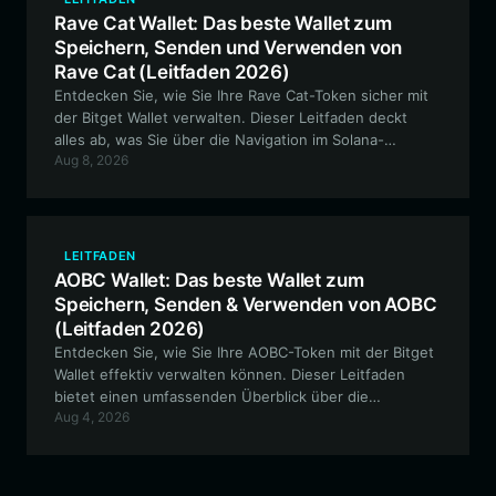
Rave Cat Wallet: Das beste Wallet zum
Speichern, Senden und Verwenden von
Rave Cat (Leitfaden 2026)
Entdecken Sie, wie Sie Ihre Rave Cat-Token sicher mit
der Bitget Wallet verwalten. Dieser Leitfaden deckt
alles ab, was Sie über die Navigation im Solana-
Aug 8, 2026
Ökosystem wissen müssen, vom Minting
leichtgewichtiger NFTs bis zur Teilnahme an der
Community-Governance.
LEITFADEN
AOBC Wallet: Das beste Wallet zum
Speichern, Senden & Verwenden von AOBC
(Leitfaden 2026)
Entdecken Sie, wie Sie Ihre AOBC-Token mit der Bitget
Wallet effektiv verwalten können. Dieser Leitfaden
bietet einen umfassenden Überblick über die
Aug 4, 2026
Einrichtung Ihrer Wallet, die Interaktion mit der BNB
Chain und die sichere und effiziente Teilnahme am
AOBC-Ökosystem.