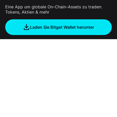
Eine App um globale On-Chain-Assets zu traden:
Tokens, Aktien & mehr
Laden Sie Bitget Wallet herunter
Unternehmen
Über Bitget Wallet
Products
Blog
Crypto Card
Bitget Wallet X