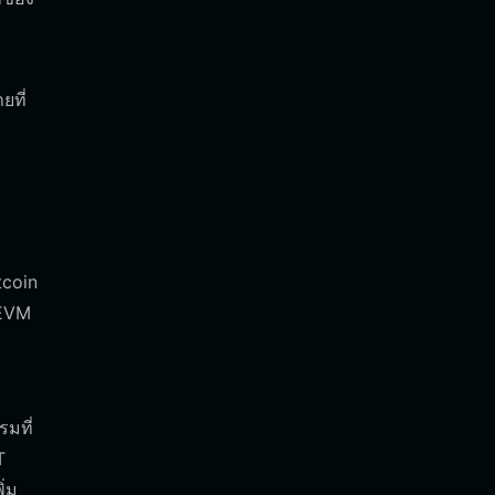
ยที่
tcoin
 EVM
มที่
T
ิ่ม