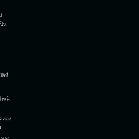
่
ป็น
ิที่
โทเค็
คล่อง
น
ัลของ