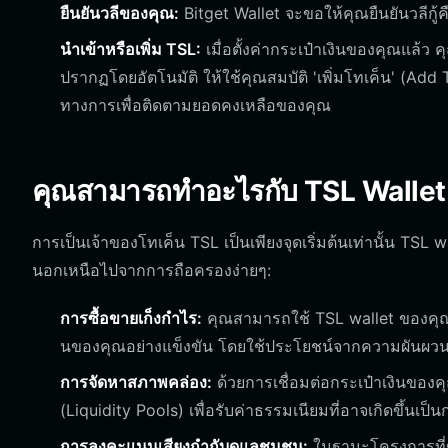
ยืนยันวลีของคุณ:
Bitget Wallet จะขอให้คุณยืนยันวลีกู้ค
นำเข้าหรือเพิ่ม TSL:
เมื่อตั้งค่ากระเป๋าเงินของคุณแล้ว
ปรากฏโดยอัตโนมัติ ให้ใช้คุณสมบัติ 'เพิ่มโทเค็น' (Add
ทางการเพื่อติดตามยอดคงเหลือของคุณ
คุณสามารถทำอะไรกับ TSL Wallet 
การเป็นเจ้าของโทเค็น TSL เป็นเพียงจุดเริ่มต้นเท่านั้น TSL w
นอกเหนือไปจากการถือครองง่ายๆ:
การซื้อขายเก็งกำไร:
คุณสามารถใช้ TSL wallet ของคุณเพ
นของคุณอย่างแข็งขัน โดยใช้ประโยชน์จากความผันผวนข
การจัดหาสภาพคล่อง:
ด้วยการเชื่อมต่อกระเป๋าเงินของ
(Liquidity Pools) เพื่อรับค่าธรรมเนียมที่อาจเกิดขึ
การลงคะแนนเสียงกำกับดูแลชุมชน:
ในฐานะโครงการที่ขั