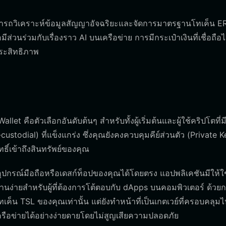
ี่สามารถวิเคราะห์ข้อมูลสัญญาอัจฉริยะและจัดการมาตรฐานโทเค็น E
่วนร่วมกับเรื่องราว AI บนเครือข่าย การมีกระเป๋าเงินที่เชื่อถือไ
ระสิทธิภาพ
et คือตัวเลือกอันดับต้นๆ สำหรับทั้งผู้เริ่มต้นและผู้ใช้คริปโตที่ม
dial) ที่แข็งแกร่ง ซึ่งคุณยังคงควบคุมคีย์ส่วนตัว (Private K
ิทธิ์เข้าถึงสินทรัพย์ของคุณ
ปกรณ์มือถือหรือเดสก์ท็อปของคุณได้โดยตรง แอปพลิเคชันมีให้ใ
งานง่ายสำหรับผู้ที่ต้องการโต้ตอบกับ dApps บนคอมพิวเตอร์ ด้วย
ค็น TSL ของคุณเท่านั้น แต่ยังทำหน้าที่เป็นเกตเวย์ที่ครอบคลุมไ
ครือข่ายได้อย่างง่ายดายโดยไม่สูญเสียความปลอดภัย