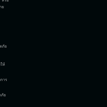
) หรือ
่าย
ดภัย
ให้
ับการ
ดภัย