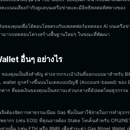
งคะแนนเสียงกำกับดูแลบนเครือข่ายและมีอิทธิพลต่อทิศทางของ
ินของคุณเพื่อโต้ตอบโดยตรงกับแพลตฟอร์มทดลอง AI บนเครือข่า
ุณสามารถทดสอบโครงสร้างพื้นฐานใหม่ๆ ในขณะที่พัฒนา
let อื่นๆ อย่างไร
งคุณเป็นสิ่งสำคัญ ต่างจากกระเป๋าเงินที่ออกแบบมาสำหรับ Bi
SL wallet ถูกสร้างขึ้นบนโมเดลแบบบัญชี (Account-based) ของ
คาร ที่ยอดเงินของคุณเป็นสถานะส่วนกลางที่อัปเดตโดยธุรกรรม
ึงต้องจัดการค่าธรรมเนียม Gas ซึ่งเป็นค่าใช้จ่ายในการทำธุรกรร
ลทรัพยากร (เช่น EOS) ที่คุณอาจต้อง Stake โทเค็นสำหรับ CPU/NE
่ายนั้น (เช่น ETH หรือ BNB) เพื่อชำระค่า Gas Bitget Wallet เพ