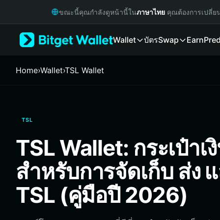
English
ขณะนี้คุณกำลังดูหน้านี้ใน
ภาษาไทย
คุณต้องการเปลี่ย
日本語
Tiếng Việt
Wallet
บัตร
Swap
Earn
Pred
Русский
Español (Latinoamérica)
Türkçe
Home
›
Wallet
›
TSL Wallet
Italiano
Français
Deutsch
简体中文
TSL
繁體中文
Português (Portugal)
TSL Wallet: กระเป๋าเงินท
Bahasa Indonesia
ภาษาไทย
สำหรับการจัดเก็บ ส่ง 
हिन्दी
বাংলা
TSL (คู่มือปี 2026)
Español
Português (Brasil)
Español (Argentina)