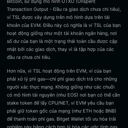
Bitcoin, sử dụng mô hình UTXO (Unspent
Transaction Output - Đầu ra giao dịch chưa chi tiêu),
ví TSL được xây dựng trên mô hình dựa trên tài
khoản của EVM. Điều này có nghĩa là ví TSL của bạn
hoạt động giống như một tài khoản ngân hàng, nơi
số dư của bạn là một trạng thái toàn cầu được cập
nhật bởi các giao dịch, thay vì là tập hợp của các
đầu ra chưa chi tiêu.
Hơn nữa, vì TSL hoạt động trên EVM, ví của bạn
phải xử lý phí gas—chi phí giao dịch trả cho những
người xác thực mạng. Không giống như các chuỗi
có mô hình tài nguyên (như EOS) nơi bạn có thể cần
stake token để lấy CPU/NET, ví EVM yêu cầu bạn
phải giữ token gốc của mạng (như ETH hoặc BNB)
để thanh toán phí gas. Bitget Wallet tối ưu hóa trải
nghiệm này bằng cách hợp lý hóa các ước tính gas,