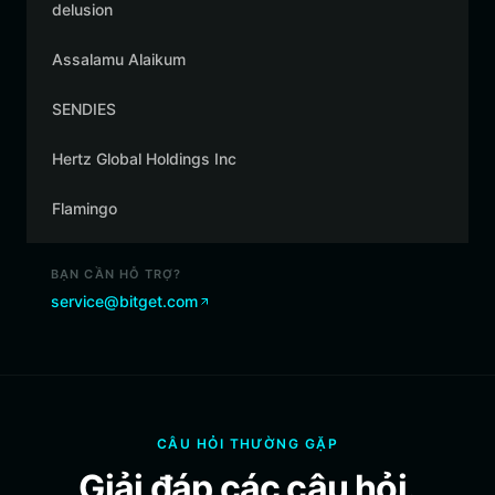
delusion
Assalamu Alaikum
SENDIES
Hertz Global Holdings Inc
Flamingo
BẠN CẦN HỖ TRỢ?
service@bitget.com
CÂU HỎI THƯỜNG GẶP
Giải đáp các câu hỏi.