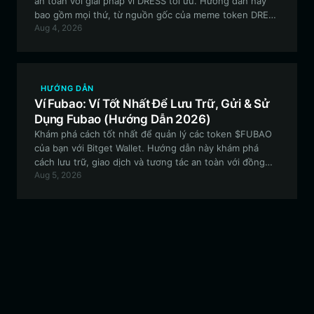
an toàn với giải pháp ví DRESS tối ưu. Hướng dẫn này
bao gồm mọi thứ, từ nguồn gốc của meme token DRESS
Aug 4, 2026
cho đến việc thiết lập Ví Bitget để quản lý tài sản dựa
trên EVM một cách liền mạch.
HƯỚNG DẪN
Ví Fubao: Ví Tốt Nhất Để Lưu Trữ, Gửi & Sử
Dụng Fubao (Hướng Dẫn 2026)
Khám phá cách tốt nhất để quản lý các token $FUBAO
của bạn với Bitget Wallet. Hướng dẫn này khám phá
cách lưu trữ, giao dịch và tương tác an toàn với đồng
Aug 5, 2026
meme coin đang lan truyền trên Solana bằng cách sử
dụng một ví phi tập trung hàng đầu.