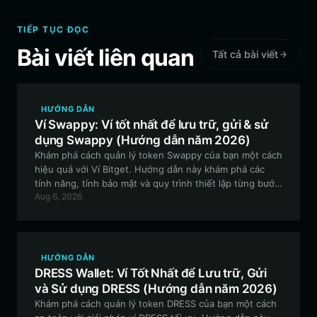
TIẾP TỤC ĐỌC
Bài viết liên quan
Tất cả bài viết
HƯỚNG DẪN
Ví Swappy: Ví tốt nhất để lưu trữ, gửi & sử
dụng Swappy (Hướng dẫn năm 2026)
Khám phá cách quản lý token Swappy của bạn một cách
hiệu quả với Ví Bitget. Hướng dẫn này khám phá các
tính năng, tính bảo mật và quy trình thiết lập từng bước
Aug 6, 2026
cần thiết để điều hướng hệ sinh thái EVM với tài sản
Swappy của bạn.
HƯỚNG DẪN
DRESS Wallet: Ví Tốt Nhất để Lưu trữ, Gửi
và Sử dụng DRESS (Hướng dẫn năm 2026)
Khám phá cách quản lý token DRESS của bạn một cách