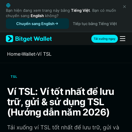
English
日本語
Bạn hiện đang xem trang này bằng
Tiếng Việt
. Bạn có muốn
chuyển sang
English
không?
Tiếng Việt
Chuyển sang English
Tiếp tục bằng Tiếng Việt
Русский
Español (Latinoamérica)
Türkçe
Tải xuống ngay
Italiano
Français
Home
›
Wallet
›
‌Ví TSL
Deutsch
简体中文
繁體中文
TSL
Português (Portugal)
Bahasa Indonesia
Ví TSL: Ví tốt nhất để lưu
ภาษาไทย
trữ, gửi & sử dụng TSL
हिन्दी
বাংলা
(Hướng dẫn năm 2026)
Español
Português (Brasil)
Tải xuống ví TSL tốt nhất để lưu trữ, gửi và
Español (Argentina)