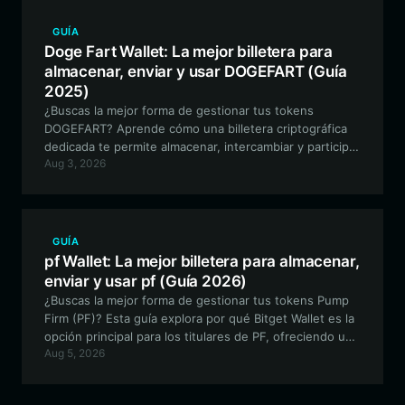
GUÍA
Doge Fart Wallet: La mejor billetera para
almacenar, enviar y usar DOGEFART (Guía
2025)
¿Buscas la mejor forma de gestionar tus tokens
DOGEFART? Aprende cómo una billetera criptográfica
dedicada te permite almacenar, intercambiar y participar
Aug 3, 2026
de forma segura en la comunidad de la moneda meme
Doge Fart basada en Solana.
GUÍA
pf Wallet: La mejor billetera para almacenar,
enviar y usar pf (Guía 2026)
¿Buscas la mejor forma de gestionar tus tokens Pump
Firm (PF)? Esta guía explora por qué Bitget Wallet es la
opción principal para los titulares de PF, ofreciendo un
Aug 5, 2026
acceso fluido al ecosistema de alta velocidad de Solana,
autocustodia segura y herramientas especializadas para
torneos de trading de memecoins.