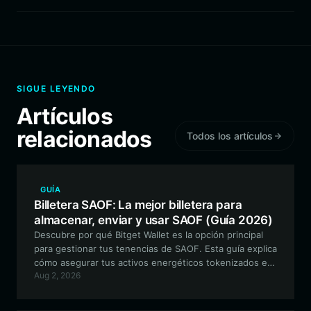
SIGUE LEYENDO
Artículos
relacionados
Todos los artículos
GUÍA
Billetera SAOF: La mejor billetera para
almacenar, enviar y usar SAOF (Guía 2026)
Descubre por qué Bitget Wallet es la opción principal
para gestionar tus tenencias de SAOF. Esta guía explica
cómo asegurar tus activos energéticos tokenizados en
Aug 2, 2026
la blockchain de Solana con una interfaz intuitiva y no
custodial.