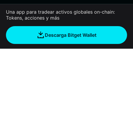
Una app para tradear activos globales on-chain:
Tokens, acciones y más
Descarga Bitget Wallet
Empresa
Acerca de Bitget Wallet
Products