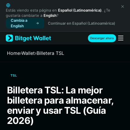
English
日本語
Estás viendo esta página en
Español (Latinoamérica)
. ¿Te
gustaría cambiarte a
English
?
Tiếng Việt
Cambia a
Continuar en Español (Latinoamérica)
Русский
English
Español (Latinoamérica)
Türkçe
Descargar ahora
Italiano
Français
Home
›
Wallet
›
Billetera TSL
Deutsch
简体中文
繁體中文
TSL
Português (Portugal)
Bahasa Indonesia
Billetera TSL: La mejor
ภาษาไทย
billetera para almacenar,
हिन्दी
বাংলা
enviar y usar TSL (Guía
Español
2026)
Português (Brasil)
Español (Argentina)