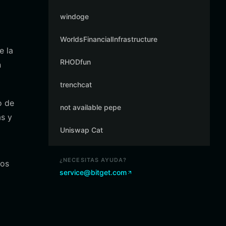
windoge
WorldsFinancialInfrastructure
e la
RHODfun
n
trenchcat
o de
not available pepe
as y
Uniswap Cat
¿NECESITAS AYUDA?
vos
service@bitget.com