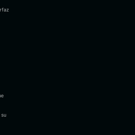
rfaz
ue
 su