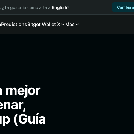
. ¿Te gustaría cambiarte a
English
?
Cambia a
n
Predictions
Bitget Wallet X
Más
a mejor
enar,
up (Guía