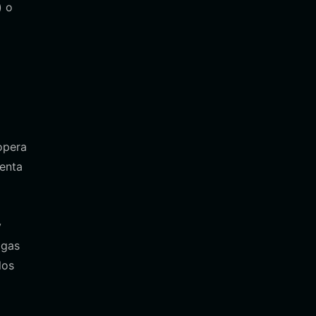
) o
opera
uenta
y
 gas
los