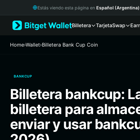
English
Estás viendo esta página en
Español (Argentina)
日本語
Tiếng Việt
Billetera
Tarjeta
Swap
Ear
Русский
Español (Latinoamérica)
Türkçe
Home
›
Wallet
›
Billetera Bank Cup Coin
Italiano
Français
Deutsch
简体中文
BANKCUP
繁體中文
Português (Portugal)
Billetera bankcup: L
Bahasa Indonesia
ภาษาไทย
billetera para almac
हिन्दी
বাংলা
enviar y usar bankc
Español
Português (Brasil)
2026)
Español (Argentina)