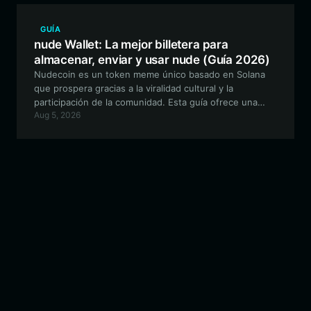
GUÍA
nude Wallet: La mejor billetera para
almacenar, enviar y usar nude (Guía 2026)
Nudecoin es un token meme único basado en Solana
que prospera gracias a la viralidad cultural y la
participación de la comunidad. Esta guía ofrece una
Aug 5, 2026
visión general completa sobre cómo mantener,
intercambiar y gestionar de forma segura tus activos
nude utilizando Bitget Wallet, la opción óptima para
transacciones rápidas y de bajo costo en Solana.