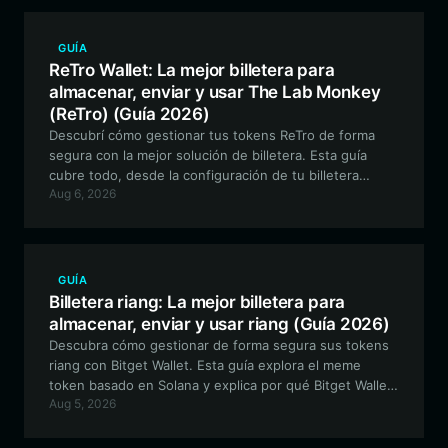
GUÍA
ReTro Wallet: La mejor billetera para
almacenar, enviar y usar The Lab Monkey
(ReTro) (Guía 2026)
Descubrí cómo gestionar tus tokens ReTro de forma
segura con la mejor solución de billetera. Esta guía
cubre todo, desde la configuración de tu billetera
Aug 6, 2026
compatible con EVM hasta cómo navegar por las
características únicas del ecosistema ReTro con Bitget
Wallet.
GUÍA
Billetera riang: La mejor billetera para
almacenar, enviar y usar riang (Guía 2026)
Descubra cómo gestionar de forma segura sus tokens
riang con Bitget Wallet. Esta guía explora el meme
token basado en Solana y explica por qué Bitget Wallet
Aug 5, 2026
es la opción ideal para operar, participar en la
comunidad y coleccionar activos digitales.