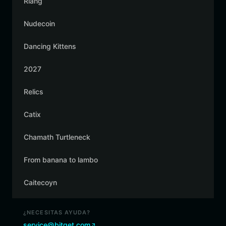
Riang
Nudecoin
Dancing Kittens
2027
Relics
Catix
Chamath Turtleneck
From banana to lambo
Caitecoyn
¿NECESITAS AYUDA?
service@bitget.com