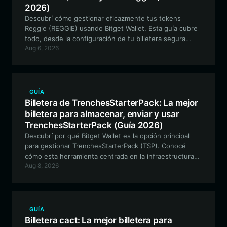
2026)
Descubrí cómo gestionar eficazmente tus tokens
Reggie (REGGIE) usando Bitget Wallet. Esta guía cubre
todo, desde la configuración de tu billetera segura
Aug 6, 2026
compatible con EVM hasta la exploración del trading
descentralizado y las funciones de gobernanza dentro
del ecosistema Reggie.
GUÍA
Billetera de TrenchesStarterPack: La mejor
billetera para almacenar, enviar y usar
TrenchesStarterPack (Guía 2026)
Descubrí por qué Bitget Wallet es la opción principal
para gestionar TrenchesStarterPack (TSP). Conocé
cómo esta herramienta centrada en la infraestructura
Aug 8, 2026
apoya al ecosistema BNB y simplifica tus interacciones
con agentes de IA on-chain.
GUÍA
Billetera cact: La mejor billetera para