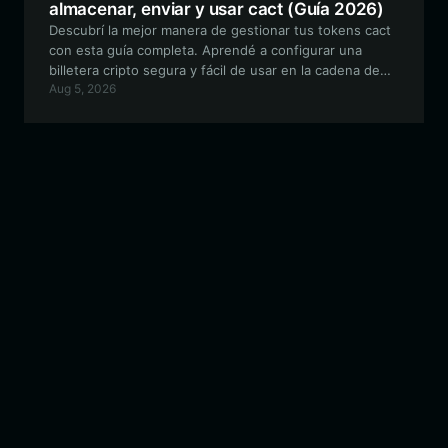
almacenar, enviar y usar cact (Guía 2026)
Descubrí la mejor manera de gestionar tus tokens cact
con esta guía completa. Aprendé a configurar una
billetera cripto segura y fácil de usar en la cadena de
Aug 5, 2026
bloques de Solana para interactuar de manera efectiva
con la comunidad de memes de cact.