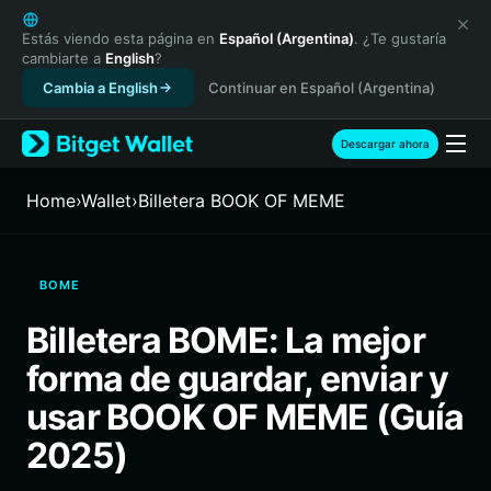
English
日本語
Estás viendo esta página en
Español (Argentina)
. ¿Te gustaría
cambiarte a
English
?
Tiếng Việt
Cambia a English
Continuar en Español (Argentina)
Русский
Español (Latinoamérica)
Türkçe
Descargar ahora
Italiano
Français
Home
›
Wallet
›
Billetera BOOK OF MEME
Deutsch
简体中文
繁體中文
BOME
Português (Portugal)
Bahasa Indonesia
Billetera BOME: La mejor
ภาษาไทย
forma de guardar, enviar y
हिन्दी
বাংলা
usar BOOK OF MEME (Guía
Español
2025)
Português (Brasil)
Español (Argentina)