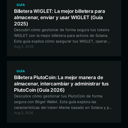
GUÍA
Billetera WIGLET: La mejor billetera para
almacenar, enviar y usar WIGLET (Guía
2025)
Descubrí cómo gestionar de forma segura tus tokens
WIGLET con la mejor billetera para activos de Solana.
Esta guía explica cómo asegurar tus WIGLET, operar
Aug 4, 2026
on-chain y participar en el ecosistema impulsado por la
comunidad usando Bitget Wallet.
GUÍA
Billetera PlutoCoin: La mejor manera de
almacenar, intercambiar y administrar tus
PlutoCoin (Guía 2026)
Descubre cómo gestionar tus PlutoCoin de forma
segura con Bitget Wallet. Esta guía explora las
características del token Meme basado en Solana y por
Aug 5, 2026
qué Bitget Wallet es la mejor opción para navegar por el
ecosistema de PlutoCoin.