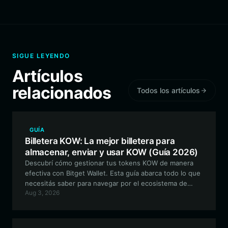
SIGUE LEYENDO
Artículos
relacionados
Todos los artículos
GUÍA
Billetera KOW: La mejor billetera para
almacenar, enviar y usar KOW (Guía 2026)
Descubrí cómo gestionar tus tokens KOW de manera
efectiva con Bitget Wallet. Esta guía abarca todo lo que
necesitás saber para navegar por el ecosistema de
Aug 3, 2026
Solana, proteger tus activos y participar en la
comunidad de KOW.