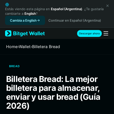
English
日本語
Estás viendo esta página en
Español (Argentina)
. ¿Te gustaría
cambiarte a
English
?
Tiếng Việt
Cambia a English
Continuar en Español (Argentina)
Русский
Español (Latinoamérica)
Türkçe
Descargar ahora
Italiano
Français
Home
›
Wallet
›
Billetera Bread
Deutsch
简体中文
繁體中文
BREAD
Português (Portugal)
Bahasa Indonesia
Billetera Bread: La mejor
ภาษาไทย
billetera para almacenar,
हिन्दी
বাংলা
enviar y usar bread (Guía
Español
2026)
Português (Brasil)
Español (Argentina)