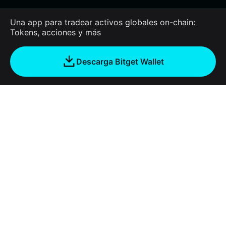
Una app para tradear activos globales on-chain:
Tokens, acciones y más
Descarga Bitget Wallet
Empresa
Acerca de Bitget Wallet
Products