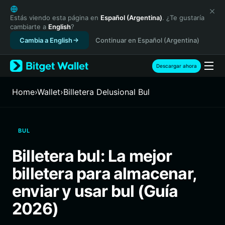
English
日本語
Estás viendo esta página en
Español (Argentina)
. ¿Te gustaría
cambiarte a
English
?
Tiếng Việt
Cambia a English
Continuar en Español (Argentina)
Русский
Español (Latinoamérica)
Türkçe
Descargar ahora
Italiano
Français
Home
›
Wallet
›
Billetera Delusional Bul
Deutsch
简体中文
繁體中文
BUL
Português (Portugal)
Bahasa Indonesia
Billetera bul: La mejor
ภาษาไทย
billetera para almacenar,
हिन्दी
বাংলা
enviar y usar bul (Guía
Español
2026)
Português (Brasil)
Español (Argentina)