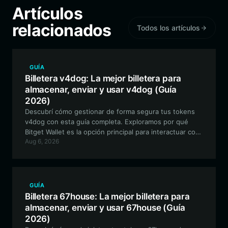
Artículos
relacionados
Todos los artículos
GUÍA
Billetera v4dog: La mejor billetera para
almacenar, enviar y usar v4dog (Guía
2026)
Descubrí cómo gestionar de forma segura tus tokens
v4dog con esta guía completa. Exploramos por qué
Bitget Wallet es la opción principal para interactuar con
Aug 6, 2026
v4dog en la red EVM, cubriendo todo, desde la
configuración hasta estrategias DeFi avanzadas.
GUÍA
Billetera 67house: La mejor billetera para
almacenar, enviar y usar 67house (Guía
2026)