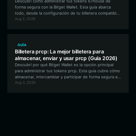
Descubrí cómo administrar tus tokens 67house de
forma segura con la Bitget Wallet. Esta guía abarca
todo, desde la configuración de tu billetera compatible
Aug 2, 2026
con EVM hasta la participación en la gobernanza
impulsada por la comunidad y el compromiso con la
marca cultural.
GUÍA
Billetera prcp: La mejor billetera para
almacenar, enviar y usar prcp (Guía 2026)
Descubrí por qué Bitget Wallet es la opción principal
para administrar tus tokens prcp. Esta guía cubre cómo
almacenar, intercambiar y participar de forma segura en
Aug 3, 2026
el ecosistema de este token experimental impulsado
por la comunidad y construido en la red EVM.