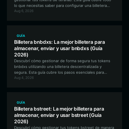
lo que necesitas saber para configurar una billetera
Aug 6, 2026
segura y compatible con EVM para navegar por el
mundo de ciencia ficción de terafab.
GUÍA
Billetera bnbdxs: La mejor billetera para
almacenar, enviar y usar bnbdxs (Guía
2026)
Descubrí cómo gestionar de forma segura tus tokens
bnbdxs utilizando una billetera descentralizada y
segura. Esta guía cubre los pasos esenciales para
Aug 4, 2026
configurar tu dirección de billetera bnbdxs y navegar
eficazmente por el ecosistema EVM con Bitget Wallet.
GUÍA
Billetera bstreet: La mejor billetera para
almacenar, enviar y usar bstreet (Guía
2026)
Descubrí cómo gestionar tus tokens bstreet de manera