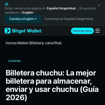
English
日本語
Estás viendo esta página en
Español (Argentina)
. ¿Te gustaría
cambiarte a
English
?
Tiếng Việt
Cambia a English
Continuar en Español (Argentina)
Русский
Español (Latinoamérica)
Türkçe
Descargar ahora
Italiano
Français
Home
›
Wallet
›
Billetera catwifhat
Deutsch
简体中文
繁體中文
CHUCHU
Português (Portugal)
Bahasa Indonesia
Billetera chuchu: La mejor
ภาษาไทย
billetera para almacenar,
हिन्दी
বাংলা
enviar y usar chuchu (Guía
Español
2026)
Português (Brasil)
Español (Argentina)