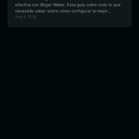
efectiva con Bitget Wallet. Esta guía cubre todo lo que
necesitás saber sobre cómo configurar la mejor
Aug 4, 2026
billetera para bstreet, garantizando que puedas operar,
participar en la gobernanza de la comunidad y asegurar
tus activos en el ecosistema BNB.