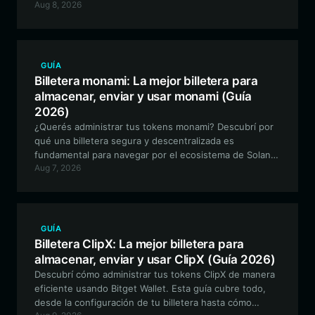
Aug 8, 2026
activos experimentales basados en EVM, ofreciendo
seguridad de primer nivel y una funcionalidad
multicadena fluida.
GUÍA
Billetera monami: La mejor billetera para
almacenar, enviar y usar monami (Guía
2026)
¿Querés administrar tus tokens monami? Descubrí por
qué una billetera segura y descentralizada es
fundamental para navegar por el ecosistema de Solana
Aug 7, 2026
y cómo Bitget Wallet te brinda la puerta de entrada
perfecta para tu viaje con Relaxed Monkey.
GUÍA
Billetera ClipX: La mejor billetera para
almacenar, enviar y usar ClipX (Guía 2026)
Descubrí cómo administrar tus tokens ClipX de manera
eficiente usando Bitget Wallet. Esta guía cubre todo,
desde la configuración de tu billetera hasta cómo