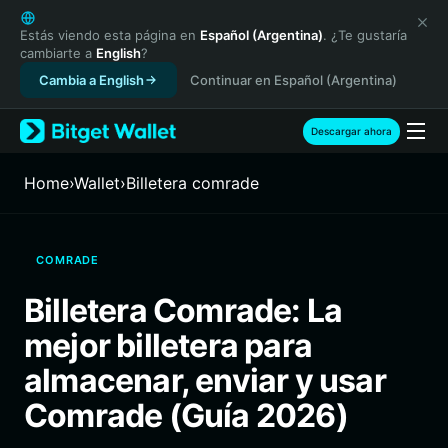
English
日本語
Estás viendo esta página en
Español (Argentina)
. ¿Te gustaría
cambiarte a
English
?
Tiếng Việt
Cambia a English
Continuar en Español (Argentina)
Русский
Español (Latinoamérica)
Türkçe
Descargar ahora
Italiano
Français
Home
›
Wallet
›
Billetera comrade
Deutsch
简体中文
繁體中文
COMRADE
Português (Portugal)
Bahasa Indonesia
Billetera Comrade: La
ภาษาไทย
mejor billetera para
हिन्दी
বাংলা
almacenar, enviar y usar
Español
Comrade (Guía 2026)
Português (Brasil)
Español (Argentina)