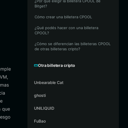
¿Por qué elegir la billetera CPOOL de
Bitget?
Cómo crear una billetera CPOOL
¿Qué podés hacer con una billetera
CPOOL?
¿Cómo se diferencian las billeteras CPOOL
de otras billeteras cripto?
Otra billetera cripto
imple
EVM,
Unbearable Cat
emas
cia
ghosti
de
UNILIQUID
a que
iesgo
FuBao