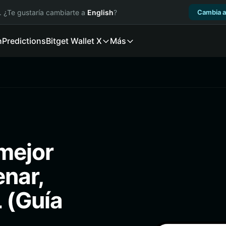
. ¿Te gustaría cambiarte a
English
?
Cambia a
n
Predictions
Bitget Wallet X
Más
 mejor
enar,
 (Guía