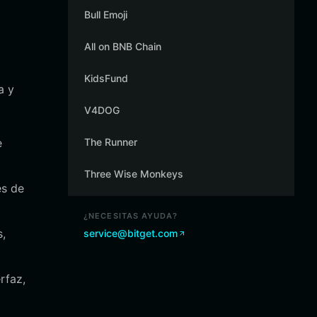
Bull Emoji
All on BNB Chain
KidsFund
a y
V4DOG
e
The Runner
Three Wise Monkeys
es de
¿NECESITAS AYUDA?
s,
service@bitget.com
rfaz,