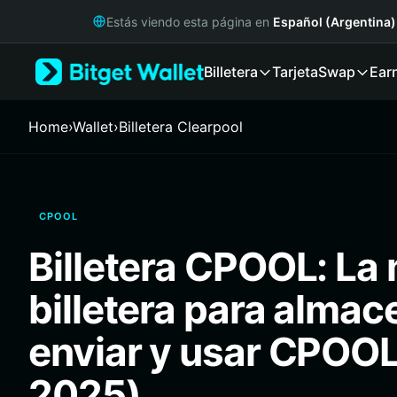
English
Estás viendo esta página en
Español (Argentina)
日本語
Tiếng Việt
Billetera
Tarjeta
Swap
Ear
Русский
Español (Latinoamérica)
Türkçe
Home
›
Wallet
›
Billetera Clearpool
Italiano
Français
Deutsch
简体中文
CPOOL
繁體中文
Português (Portugal)
Billetera CPOOL: La
Bahasa Indonesia
ภาษาไทย
billetera para almac
हिन्दी
বাংলা
enviar y usar CPOOL
Español
Português (Brasil)
2025)
Español (Argentina)