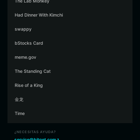
The Lab Monkey
Had Dinner With Kimchi
swappy
bStocks Card
meme.gov
The Standing Cat
Rise of a King
金龙
Time
¿NECESITAS AYUDA?
service@bitget.com