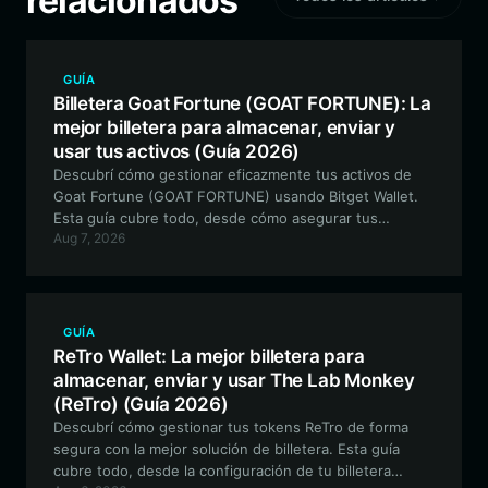
relacionados
GUÍA
Billetera Goat Fortune (GOAT FORTUNE): La
mejor billetera para almacenar, enviar y
usar tus activos (Guía 2026)
Descubrí cómo gestionar eficazmente tus activos de
Goat Fortune (GOAT FORTUNE) usando Bitget Wallet.
Esta guía cubre todo, desde cómo asegurar tus
Aug 7, 2026
colecciones de NFT hasta cómo participar en la
gobernanza comunitaria dentro del ecosistema EVM.
GUÍA
ReTro Wallet: La mejor billetera para
almacenar, enviar y usar The Lab Monkey
(ReTro) (Guía 2026)
Descubrí cómo gestionar tus tokens ReTro de forma
segura con la mejor solución de billetera. Esta guía
cubre todo, desde la configuración de tu billetera