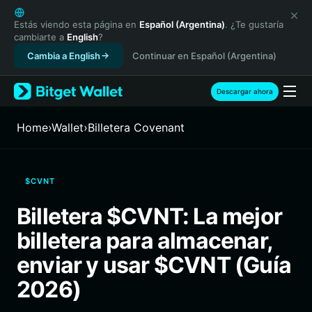
English
日本語
Estás viendo esta página en
Español (Argentina)
. ¿Te gustaría
cambiarte a
English
?
Tiếng Việt
Cambia a English
Continuar en Español (Argentina)
Русский
Español (Latinoamérica)
Türkçe
Descargar ahora
Italiano
Français
Home
›
Wallet
›
Billetera Covenant
Deutsch
简体中文
繁體中文
$CVNT
Português (Portugal)
Bahasa Indonesia
Billetera $CVNT: La mejor
ภาษาไทย
billetera para almacenar,
हिन्दी
বাংলা
enviar y usar $CVNT (Guía
Español
2026)
Português (Brasil)
Español (Argentina)