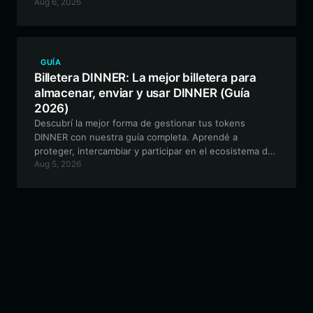
Aug 6, 2026
compatible con EVM hasta cómo navegar por las
características únicas del ecosistema ReTro con Bitget
Wallet.
GUÍA
Billetera DINNER: La mejor billetera para
almacenar, enviar y usar DINNER (Guía
2026)
Descubrí la mejor forma de gestionar tus tokens
DINNER con nuestra guía completa. Aprendé a
proteger, intercambiar y participar en el ecosistema de
Aug 5, 2026
Had Dinner With Kimchi usando la billetera de alto
rendimiento Bitget Wallet en la blockchain de Solana.