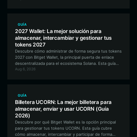
EVM ecosystem. *** Descubrí por qué Bitget Wallet es
la opción principal para gestionar tus tokens
Cacodemon. Esta guía completa cubre cómo almacenar,
intercambiar y utilizar tus activos Cacodemon de forma
GUÍA
segura dentro del ecosistema EVM.
2027 Wallet: La mejor solución para
almacenar, intercambiar y gestionar tus
tokens 2027
Descubre cómo administrar de forma segura tus tokens
2027 con Bitget Wallet, la principal puerta de enlace
descentralizada para el ecosistema Solana. Esta guía
Aug 6, 2026
cubre todo lo que necesitas saber sobre cómo
configurar tu billetera, navegar la narrativa de la
comunidad 2027 y optimizar tu experiencia on-chain.
GUÍA
Billetera UCORN: La mejor billetera para
almacenar, enviar y usar UCORN (Guía
2026)
Descubre por qué Bitget Wallet es la opción principal
para gestionar tus tokens UCORN. Esta guía cubre
cómo almacenar, intercambiar y participar de forma