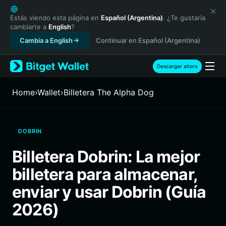
English
日本語
Estás viendo esta página en
Español (Argentina)
. ¿Te gustaría
cambiarte a
English
?
Tiếng Việt
Cambia a English
Continuar en Español (Argentina)
Русский
Español (Latinoamérica)
Türkçe
Descargar ahora
Italiano
Français
Home
›
Wallet
›
Billetera The Alpha Dog
Deutsch
简体中文
繁體中文
DOBRIN
Português (Portugal)
Bahasa Indonesia
Billetera Dobrin: La mejor
ภาษาไทย
billetera para almacenar,
हिन्दी
বাংলা
enviar y usar Dobrin (Guía
Español
2026)
Português (Brasil)
Español (Argentina)