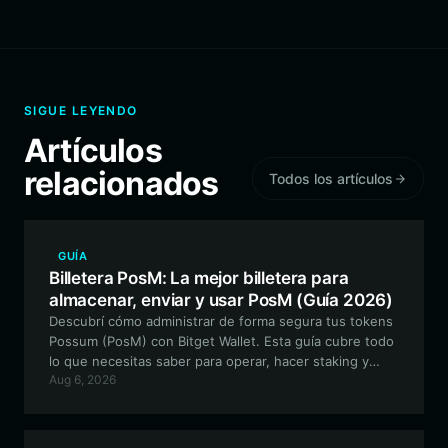
SIGUE LEYENDO
Artículos
relacionados
Todos los artículos
GUÍA
Billetera PosM: La mejor billetera para
almacenar, enviar y usar PosM (Guía 2026)
Descubrí cómo administrar de forma segura tus tokens
Possum (PosM) con Bitget Wallet. Esta guía cubre todo
lo que necesitas saber para operar, hacer staking y
Aug 6, 2026
participar en el ecosistema de la comunidad de PosM
de manera eficiente.