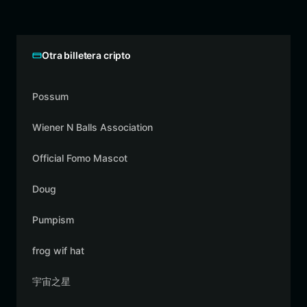
Otra billetera cripto
Possum
Wiener N Balls Association
Official Fomo Mascot
Doug
Pumpism
frog wif hat
宇宙之星