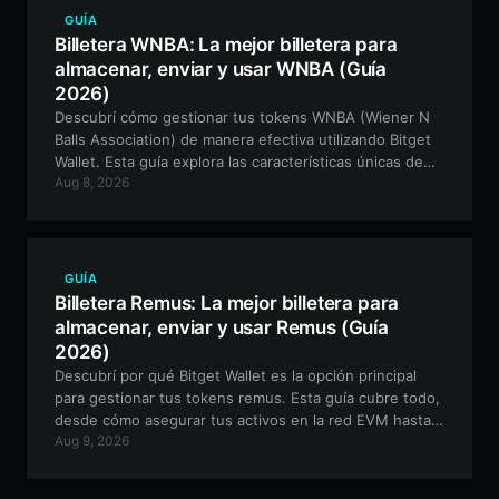
GUÍA
Billetera WNBA: La mejor billetera para
almacenar, enviar y usar WNBA (Guía
2026)
Descubrí cómo gestionar tus tokens WNBA (Wiener N
Balls Association) de manera efectiva utilizando Bitget
Wallet. Esta guía explora las características únicas de
Aug 8, 2026
este token meme basado en Solana y proporciona un
recorrido paso a paso para una gestión de activos
segura y de alto rendimiento.
GUÍA
Billetera Remus: La mejor billetera para
almacenar, enviar y usar Remus (Guía
2026)
Descubrí por qué Bitget Wallet es la opción principal
para gestionar tus tokens remus. Esta guía cubre todo,
desde cómo asegurar tus activos en la red EVM hasta
Aug 9, 2026
cómo participar en el ecosistema de memecoins
impulsado por la comunidad con total confianza.