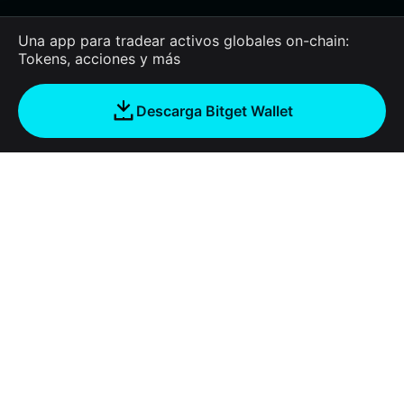
Una app para tradear activos globales on-chain:
Tokens, acciones y más
Descarga Bitget Wallet
Empresa
Acerca de Bitget Wallet
Products