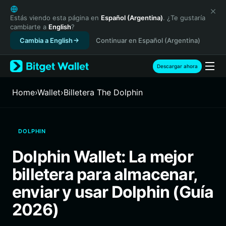
English
日本語
Estás viendo esta página en
Español (Argentina)
. ¿Te gustaría
cambiarte a
English
?
Tiếng Việt
Cambia a English
Continuar en Español (Argentina)
Русский
Español (Latinoamérica)
Türkçe
Descargar ahora
Italiano
Français
Home
›
Wallet
›
Billetera The Dolphin
Deutsch
简体中文
繁體中文
DOLPHIN
Português (Portugal)
Bahasa Indonesia
Dolphin Wallet: La mejor
ภาษาไทย
billetera para almacenar,
हिन्दी
বাংলা
enviar y usar Dolphin (Guía
Español
2026)
Português (Brasil)
Español (Argentina)