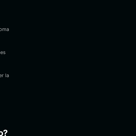
toma
nes
r la
to?