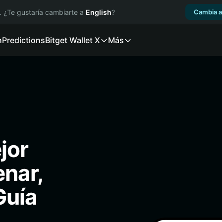
. ¿Te gustaría cambiarte a
English
?
Cambia a
n
Predictions
Bitget Wallet X
Más
jor
enar,
Guía