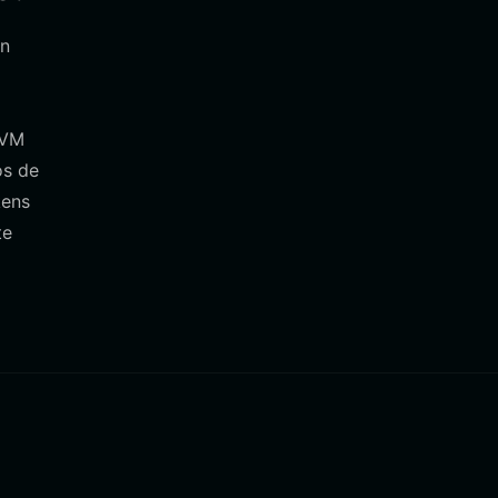
on
EVM
os de
kens
te