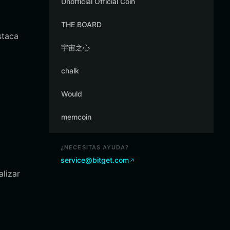
Unofficial Official Coin
THE BOARD
staca
宇宙之心
chalk
Would
memcoin
¿NECESITAS AYUDA?
service@bitget.com
lizar