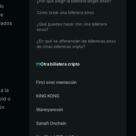
¿Por qué elegir la billetera Bitget enso?
do
Cómo crear una billetera enso
de
iados
¿Qué puedes hacer con una billetera
enso?
¿En qué se diferencian las billeteras enso
de otras billeteras cripto?
Otra billetera cripto
First ever memecoin
a la
KING KONG
oid o
ón
Wannyancoin
Sanafi Onchain