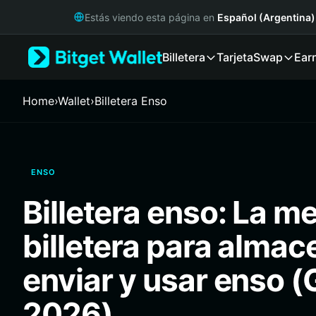
English
Estás viendo esta página en
Español (Argentina)
日本語
Tiếng Việt
Billetera
Tarjeta
Swap
Ear
Русский
Español (Latinoamérica)
Türkçe
Home
›
Wallet
›
Billetera Enso
Italiano
Français
Deutsch
简体中文
ENSO
繁體中文
Português (Portugal)
Billetera enso: La me
Bahasa Indonesia
ภาษาไทย
billetera para almac
हिन्दी
বাংলা
enviar y usar enso (
Español
Português (Brasil)
2026)
Español (Argentina)