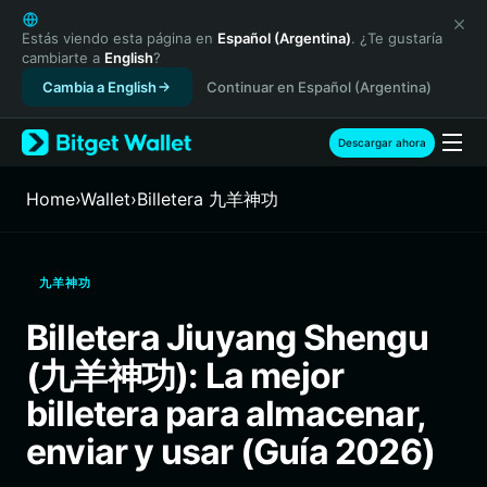
English
日本語
Estás viendo esta página en
Español (Argentina)
. ¿Te gustaría
cambiarte a
English
?
Tiếng Việt
Cambia a English
Continuar en Español (Argentina)
Русский
Español (Latinoamérica)
Türkçe
Descargar ahora
Italiano
Français
Home
›
Wallet
›
Billetera 九羊神功
Deutsch
简体中文
繁體中文
九羊神功
Português (Portugal)
Bahasa Indonesia
Billetera Jiuyang Shengu
ภาษาไทย
(九羊神功): La mejor
हिन्दी
বাংলা
billetera para almacenar,
Español
enviar y usar (Guía 2026)
Português (Brasil)
Español (Argentina)