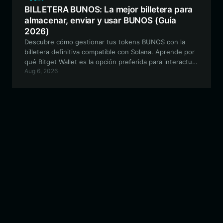
BILLETERA BUNOS: La mejor billetera para
almacenar, enviar y usar BUNOS (Guía
2026)
Descubre cómo gestionar tus tokens BUNOS con la
billetera definitiva compatible con Solana. Aprende por
qué Bitget Wallet es la opción preferida para interactuar
Aug 6, 2026
con este experimento único de cultura meme y su
ecosistema de estética retro.