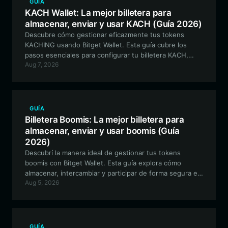
GUÍA
KACH Wallet: La mejor billetera para
almacenar, enviar y usar KACH (Guía 2026)
Descubre cómo gestionar eficazmente tus tokens
KACHING usando Bitget Wallet. Esta guía cubre los
pasos esenciales para configurar tu billetera KACH,
Aug 7, 2026
asegurando una interacción segura con el protocolo de
curva de vinculación (bonding curve) y los activos
basados en EVM.
GUÍA
Billetera Boomis: La mejor billetera para
almacenar, enviar y usar boomis (Guía
2026)
Descubrí la manera ideal de gestionar tus tokens
boomis con Bitget Wallet. Esta guía explora cómo
almacenar, intercambiar y participar de forma segura en
Aug 5, 2026
el inmersivo ecosistema artístico del proyecto boomis
en la cadena de bloques de Solana.
GUÍA