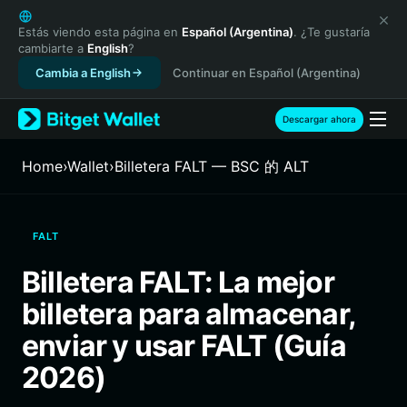
English
日本語
Estás viendo esta página en
Español (Argentina)
. ¿Te gustaría
cambiarte a
English
?
Tiếng Việt
Cambia a English
Continuar en Español (Argentina)
Русский
Español (Latinoamérica)
Türkçe
Descargar ahora
Italiano
Français
Home
›
Wallet
›
Billetera FALT — BSC 的 ALT
Deutsch
简体中文
繁體中文
FALT
Português (Portugal)
Bahasa Indonesia
Billetera FALT: La mejor
ภาษาไทย
billetera para almacenar,
हिन्दी
বাংলা
enviar y usar FALT (Guía
Español
2026)
Português (Brasil)
Español (Argentina)