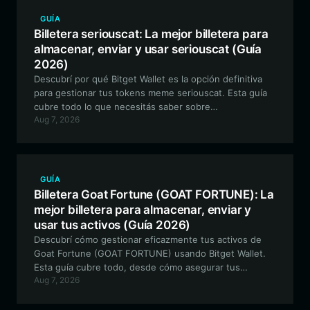
GUÍA
Billetera seriouscat: La mejor billetera para
almacenar, enviar y usar seriouscat (Guía
2026)
Descubrí por qué Bitget Wallet es la opción definitiva
para gestionar tus tokens meme seriouscat. Esta guía
cubre todo lo que necesitás saber sobre
Aug 7, 2026
almacenamiento seguro, trading on-chain y cómo
participar en el ecosistema descentralizado de
seriouscat en la red EVM.
GUÍA
Billetera Goat Fortune (GOAT FORTUNE): La
mejor billetera para almacenar, enviar y
usar tus activos (Guía 2026)
Descubrí cómo gestionar eficazmente tus activos de
Goat Fortune (GOAT FORTUNE) usando Bitget Wallet.
Esta guía cubre todo, desde cómo asegurar tus
Aug 7, 2026
colecciones de NFT hasta cómo participar en la
gobernanza comunitaria dentro del ecosistema EVM.