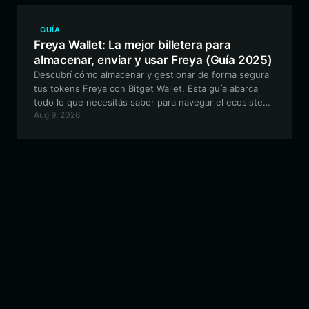
GUÍA
Freya Wallet: La mejor billetera para
almacenar, enviar y usar Freya (Guía 2025)
Descubrí cómo almacenar y gestionar de forma segura
tus tokens Freya con Bitget Wallet. Esta guía abarca
todo lo que necesitás saber para navegar el ecosistema
Aug 9, 2026
EVM, participar en la gobernanza comunitaria y
maximizar tus tenencias de Freya.