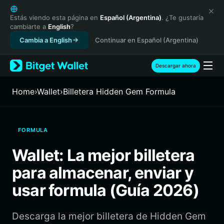
English
日本語
Estás viendo esta página en
Español (Argentina)
. ¿Te gustaría
cambiarte a
English
?
Tiếng Việt
Cambia a English
Continuar en Español (Argentina)
Русский
Español (Latinoamérica)
Türkçe
Descargar ahora
Italiano
Français
Home
›
Wallet
›
Billetera Hidden Gem Formula
Deutsch
简体中文
繁體中文
FORMULA
Português (Portugal)
Bahasa Indonesia
Wallet: La mejor billetera
ภาษาไทย
para almacenar, enviar y
हिन्दी
বাংলা
usar formula (Guía 2026)
Español
Português (Brasil)
Descarga la mejor billetera de Hidden Gem
Español (Argentina)