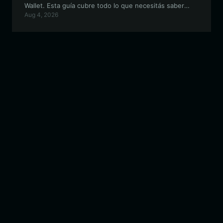
Wallet. Esta guía cubre todo lo que necesitás saber
Aug 4, 2026
para configurar una billetera segura y fácil de usar para
el ecosistema de froppy.