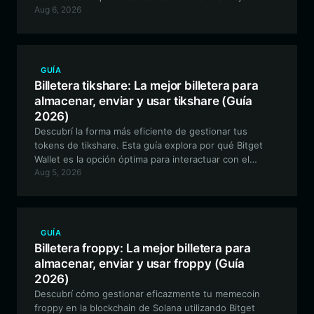
Aug 6, 2026
aplicación de billetera para $unipool, incluyendo la
configuración, el uso y por qué es la opción principal
para interactuar con el ecosistema DeFi experimental
de $unipool.
GUÍA
Billetera tikshare: La mejor billetera para
almacenar, enviar y usar tikshare (Guía
2026)
Descubrí la forma más eficiente de gestionar tus
tokens de tikshare. Esta guía explora por qué Bitget
Wallet es la opción óptima para interactuar con el
Aug 5, 2026
ecosistema de tikshare basado en Solana, asegurando
una gestión de activos segura, rápida y transparente.
GUÍA
Billetera froppy: La mejor billetera para
almacenar, enviar y usar froppy (Guía
2026)
Descubrí cómo gestionar eficazmente tu memecoin
froppy en la blockchain de Solana utilizando Bitget