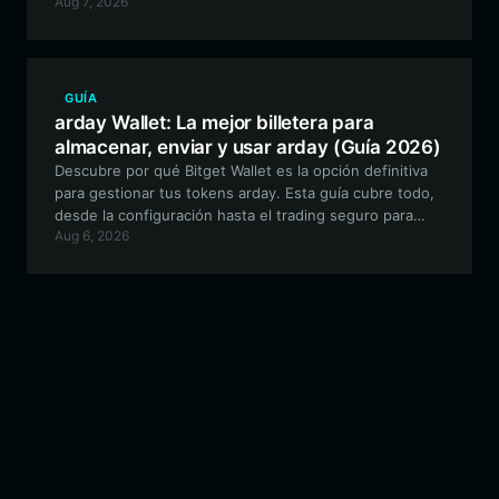
Aug 7, 2026
y cómo Bitget Wallet te brinda la puerta de entrada
perfecta para tu viaje con Relaxed Monkey.
GUÍA
arday Wallet: La mejor billetera para
almacenar, enviar y usar arday (Guía 2026)
Descubre por qué Bitget Wallet es la opción definitiva
para gestionar tus tokens arday. Esta guía cubre todo,
desde la configuración hasta el trading seguro para
Aug 6, 2026
este popular proyecto de meme.