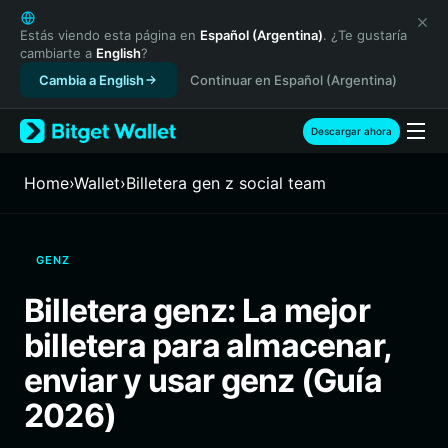
English
日本語
Estás viendo esta página en
Español (Argentina)
. ¿Te gustaría
cambiarte a
English
?
Tiếng Việt
Cambia a English
Continuar en Español (Argentina)
Русский
Español (Latinoamérica)
Türkçe
Descargar ahora
Italiano
Français
Home
›
Wallet
›
Billetera gen z social team
Deutsch
简体中文
繁體中文
GENZ
Português (Portugal)
Bahasa Indonesia
Billetera genz: La mejor
ภาษาไทย
billetera para almacenar,
हिन्दी
বাংলা
enviar y usar genz (Guía
Español
2026)
Português (Brasil)
Español (Argentina)