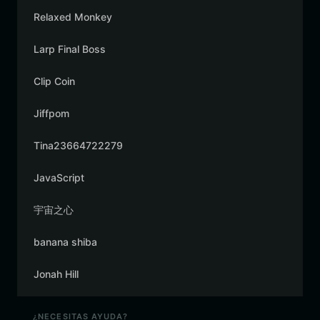
Relaxed Monkey
Larp Final Boss
Clip Coin
Jiffpom
Tina23664722279
JavaScript
宇宙之心
banana shiba
Jonah Hill
¿NECESITAS AYUDA?