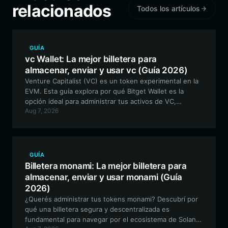
relacionados
Todos los artículos
GUÍA
vc Wallet: La mejor billetera para
almacenar, enviar y usar vc (Guía 2026)
Venture Capitalist (VC) es un token experimental en la
EVM. Esta guía explora por qué Bitget Wallet es la
opción ideal para administrar tus activos de VC,
Aug 7, 2026
ofreciendo herramientas seguras, descentralizadas y
eficientes para el trading y la gobernanza comunitaria.
GUÍA
Billetera monami: La mejor billetera para
almacenar, enviar y usar monami (Guía
2026)
¿Querés administrar tus tokens monami? Descubrí por
qué una billetera segura y descentralizada es
fundamental para navegar por el ecosistema de Solana