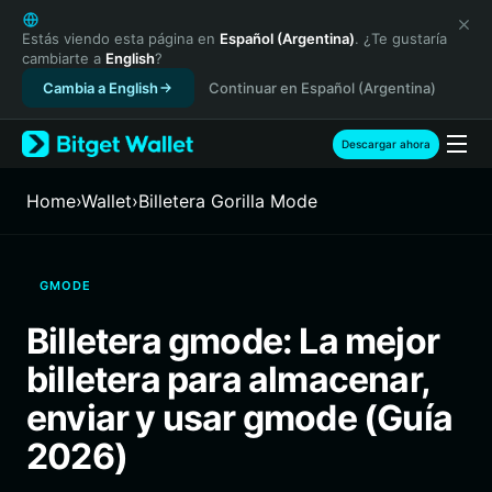
English
日本語
Estás viendo esta página en
Español (Argentina)
. ¿Te gustaría
cambiarte a
English
?
Tiếng Việt
Cambia a English
Continuar en Español (Argentina)
Русский
Español (Latinoamérica)
Türkçe
Descargar ahora
Italiano
Français
Home
›
Wallet
›
Billetera Gorilla Mode
Deutsch
简体中文
繁體中文
GMODE
Português (Portugal)
Bahasa Indonesia
Billetera gmode: La mejor
ภาษาไทย
billetera para almacenar,
हिन्दी
বাংলা
enviar y usar gmode (Guía
Español
2026)
Português (Brasil)
Español (Argentina)