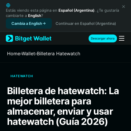
English
日本語
Estás viendo esta página en
Español (Argentina)
. ¿Te gustaría
cambiarte a
English
?
Tiếng Việt
Cambia a English
Continuar en Español (Argentina)
Русский
Español (Latinoamérica)
Türkçe
Descargar ahora
Italiano
Français
Home
›
Wallet
›
Billetera Hatewatch
Deutsch
简体中文
繁體中文
HATEWATCH
Português (Portugal)
Bahasa Indonesia
Billetera de hatewatch: La
ภาษาไทย
mejor billetera para
हिन्दी
বাংলা
almacenar, enviar y usar
Español
hatewatch (Guía 2026)
Português (Brasil)
Español (Argentina)