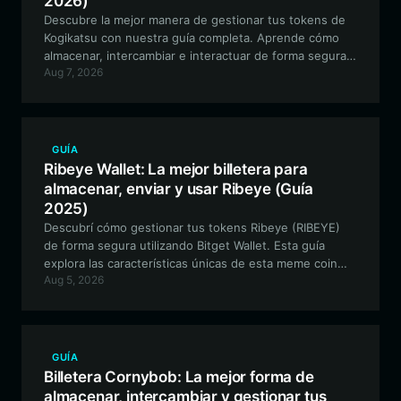
2026)
Descubre la mejor manera de gestionar tus tokens de
Kogikatsu con nuestra guía completa. Aprende cómo
almacenar, intercambiar e interactuar de forma segura
Aug 7, 2026
con el ecosistema de Kogikatsu utilizando Bitget Wallet.
GUÍA
Ribeye Wallet: La mejor billetera para
almacenar, enviar y usar Ribeye (Guía
2025)
Descubrí cómo gestionar tus tokens Ribeye (RIBEYE)
de forma segura utilizando Bitget Wallet. Esta guía
explora las características únicas de esta meme coin
Aug 5, 2026
basada en Solana y cómo optimizar tu experiencia de
trading en la red de alto rendimiento de Solana.
GUÍA
Billetera Cornybob: La mejor forma de
almacenar, intercambiar y gestionar tus