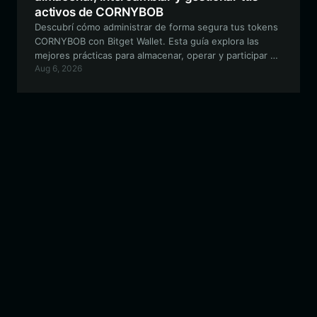
activos de CORNYBOB
Descubrí cómo administrar de forma segura tus tokens
CORNYBOB con Bitget Wallet. Esta guía explora las
mejores prácticas para almacenar, operar y participar en
Aug 6, 2026
el ecosistema impulsado por la comunidad de
CORNYBOB utilizando una billetera cripto multicadena
de grado profesional.