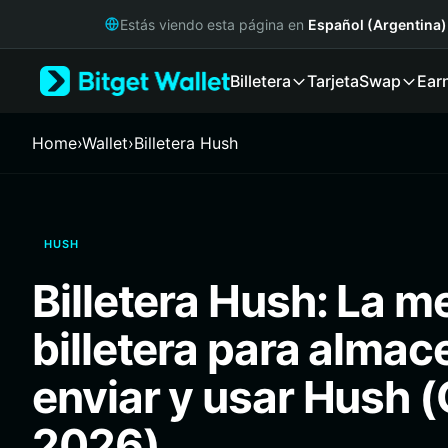
English
Estás viendo esta página en
Español (Argentina)
日本語
Tiếng Việt
Billetera
Tarjeta
Swap
Ear
Русский
Español (Latinoamérica)
Türkçe
Home
›
Wallet
›
Billetera Hush
Italiano
Français
Deutsch
简体中文
HUSH
繁體中文
Português (Portugal)
Billetera Hush: La m
Bahasa Indonesia
ภาษาไทย
billetera para almac
हिन्दी
বাংলা
enviar y usar Hush (
Español
Português (Brasil)
2026)
Español (Argentina)