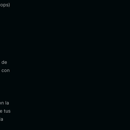
rops)
a de
s con
n la
e tus
da