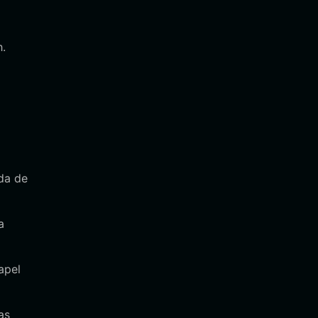
h.
nda de
a
apel
as