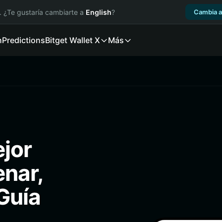
. ¿Te gustaría cambiarte a
English
?
Cambia a
n
Predictions
Bitget Wallet X
Más
ejor
enar,
Guía