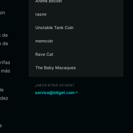
Anime Bitcoin
sin
rasmr
Unstable Tank Coin
s de
memcoin
n de
Rave Cat
rifas
The Baby Macaques
n más
¿NECESITAS AYUDA?
de
service@bitget.com
idez
s