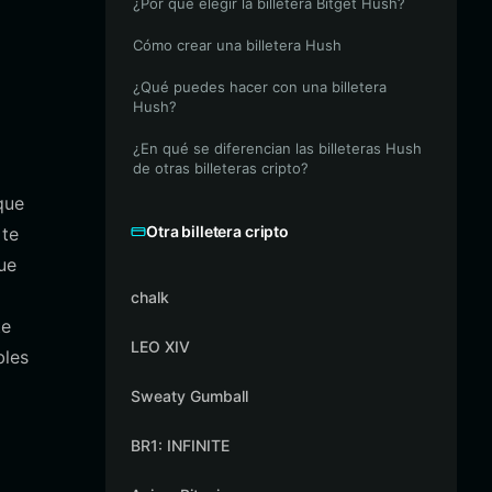
¿Por qué elegir la billetera Bitget Hush?
Cómo crear una billetera Hush
¿Qué puedes hacer con una billetera
Hush?
¿En qué se diferencian las billeteras Hush
de otras billeteras cripto?
que
Otra billetera cripto
 te
ue
chalk
te
LEO XIV
bles
Sweaty Gumball
BR1: INFINITE