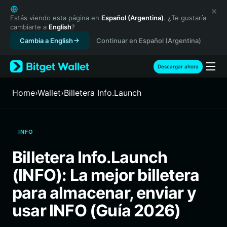
English
日本語
Estás viendo esta página en
Español (Argentina)
. ¿Te gustaría
cambiarte a
English
?
Tiếng Việt
Cambia a English
Continuar en Español (Argentina)
Русский
Español (Latinoamérica)
Türkçe
Descargar ahora
Italiano
Français
Home
›
Wallet
›
Billetera Info.Launch
Deutsch
简体中文
繁體中文
INFO
Português (Portugal)
Bahasa Indonesia
Billetera Info.Launch
ภาษาไทย
(INFO): La mejor billetera
हिन्दी
বাংলা
para almacenar, enviar y
Español
usar INFO (Guía 2026)
Português (Brasil)
Español (Argentina)