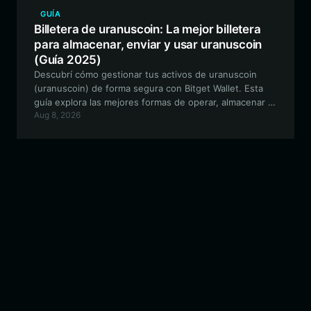
GUÍA
Billetera de uranuscoin: La mejor billetera
para almacenar, enviar y usar uranuscoin
(Guía 2025)
Descubrí cómo gestionar tus activos de uranuscoin
(uranuscoin) de forma segura con Bitget Wallet. Esta
guía explora las mejores formas de operar, almacenar e
Aug 8, 2026
interactuar con la comunidad de memes de temática
espacial en la red EVM.