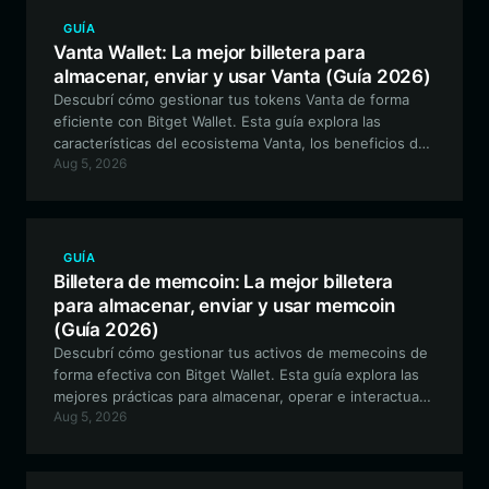
GUÍA
Vanta Wallet: La mejor billetera para
almacenar, enviar y usar Vanta (Guía 2026)
Descubrí cómo gestionar tus tokens Vanta de forma
eficiente con Bitget Wallet. Esta guía explora las
características del ecosistema Vanta, los beneficios de
Aug 5, 2026
usar una billetera segura compatible con EVM y cómo
empezar hoy mismo con tus activos digitales.
GUÍA
Billetera de memcoin: La mejor billetera
para almacenar, enviar y usar memcoin
(Guía 2026)
Descubrí cómo gestionar tus activos de memecoins de
forma efectiva con Bitget Wallet. Esta guía explora las
mejores prácticas para almacenar, operar e interactuar
Aug 5, 2026
con la comunidad de memecoins en la red EVM.