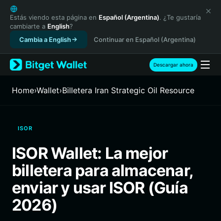
English
日本語
Estás viendo esta página en
Español (Argentina)
. ¿Te gustaría
cambiarte a
English
?
Tiếng Việt
Cambia a English
Continuar en Español (Argentina)
Русский
Español (Latinoamérica)
Türkçe
Descargar ahora
Italiano
Français
Home
›
Wallet
›
Billetera Iran Strategic Oil Resource
Deutsch
简体中文
繁體中文
ISOR
Português (Portugal)
Bahasa Indonesia
ISOR Wallet: La mejor
ภาษาไทย
billetera para almacenar,
हिन्दी
বাংলা
enviar y usar ISOR (Guía
Español
2026)
Português (Brasil)
Español (Argentina)