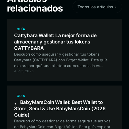
relacionados
Todos los artículos
GUÍA
Cattybara Wallet: La mejor forma de
almacenar y gestionar tus tokens
CATTYBARA
Descubrí cómo asegurar y gestionar tus tokens
Cattybara (CATTYBARA) con Bitget Wallet. Esta guía
explora por qué una billetera autocustodiada es
Aug 5, 2026
esencial para navegar el ecosistema EVM y participar
en la vibrante comunidad de las meme coins.
GUÍA
。 BabyMarsCoin Wallet: Best Wallet to
Store, Send & Use BabyMarsCoin (2026
Guide)
Descubrí cómo gestionar de forma segura tus activos
de BabyMarsCoin con Bitget Wallet. Esta guía explora