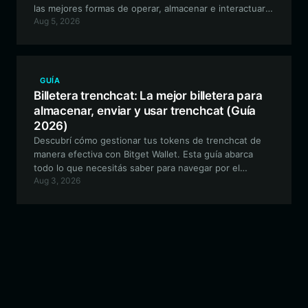
las mejores formas de operar, almacenar e interactuar
Aug 5, 2026
con el ecosistema de la comunidad de BabyMarsCoin
en la red EVM.
GUÍA
Billetera trenchcat: La mejor billetera para
almacenar, enviar y usar trenchcat (Guía
2026)
Descubrí cómo gestionar tus tokens de trenchcat de
manera efectiva con Bitget Wallet. Esta guía abarca
todo lo que necesitás saber para navegar por el
Aug 3, 2026
ecosistema de Solana, proteger tus activos y participar
en el mundo único, basado en narrativas, de trenchcat.