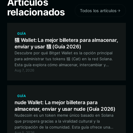
Artículos
relacionados
Todos los artículos
GUÍA
猫 Wallet: La mejor billetera para almacenar,
enviar y usar 猫 (Guía 2026)
Descubre por qué Bitget Wallet es la opción principal
para administrar tus tokens 猫 (Cat) en la red Solana.
Esta guía explora cómo almacenar, intercambiar y
Aug 7, 2026
participar de forma segura en el ecosistema de gatos
impulsado por la comunidad utilizando una billetera
descentralizada de primer nivel.
GUÍA
nude Wallet: La mejor billetera para
almacenar, enviar y usar nude (Guía 2026)
Nudecoin es un token meme único basado en Solana
que prospera gracias a la viralidad cultural y la
participación de la comunidad. Esta guía ofrece una
Aug 5, 2026