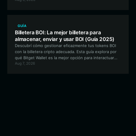
visión general completa sobre cómo mantener,
intercambiar y gestionar de forma segura tus activos
nude utilizando Bitget Wallet, la opción óptima para
transacciones rápidas y de bajo costo en Solana.
GUÍA
Billetera BOI: La mejor billetera para
almacenar, enviar y usar BOI (Guía 2025)
Descubrí cómo gestionar eficazmente tus tokens BOI
con la billetera cripto adecuada. Esta guía explora por
qué Bitget Wallet es la mejor opción para interactuar
Aug 7, 2026
con el ecosistema BOI, ya que ofrece compatibilidad
EVM sin problemas y funciones de trading avanzadas.