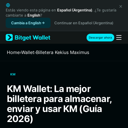
English
日本語
Estás viendo esta página en
Español (Argentina)
. ¿Te gustaría
cambiarte a
English
?
Tiếng Việt
Cambia a English
Continuar en Español (Argentina)
Русский
Español (Latinoamérica)
Türkçe
Descargar ahora
Italiano
Français
Home
›
Wallet
›
Billetera Kekius Maximus
Deutsch
简体中文
繁體中文
KM
Português (Portugal)
Bahasa Indonesia
KM Wallet: La mejor
ภาษาไทย
billetera para almacenar,
हिन्दी
বাংলা
enviar y usar KM (Guía
Español
2026)
Português (Brasil)
Español (Argentina)