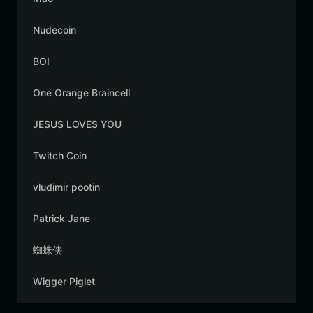
Nudecoin
BOI
One Orange Braincell
JESUS LOVES YOU
Twitch Coin
vludimir pootin
Patrick Jane
蜘蛛侠
Wigger Piglet