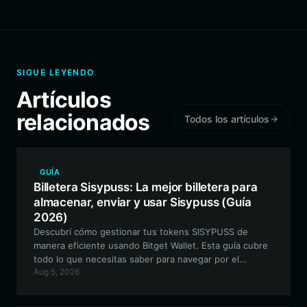
SIGUE LEYENDO
Artículos
relacionados
Todos los artículos
GUÍA
Billetera Sisypuss: La mejor billetera para
almacenar, enviar y usar Sisypuss (Guía
2026)
Descubrí cómo gestionar tus tokens SISYPUSS de
manera eficiente usando Bitget Wallet. Esta guía cubre
todo lo que necesitas saber para navegar por el
Aug 5, 2026
ecosistema de tokens meme basado en Solana de
forma segura y efectiva.