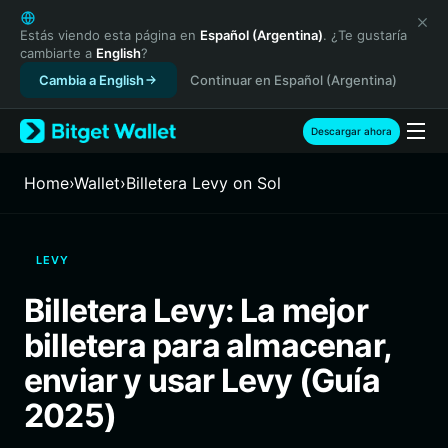
English
日本語
Estás viendo esta página en
Español (Argentina)
. ¿Te gustaría
cambiarte a
English
?
Tiếng Việt
Cambia a English
Continuar en Español (Argentina)
Русский
Español (Latinoamérica)
Türkçe
Descargar ahora
Italiano
Français
Home
›
Wallet
›
Billetera Levy on Sol
Deutsch
简体中文
繁體中文
LEVY
Português (Portugal)
Bahasa Indonesia
Billetera Levy: La mejor
ภาษาไทย
billetera para almacenar,
हिन्दी
বাংলা
enviar y usar Levy (Guía
Español
2025)
Português (Brasil)
Español (Argentina)