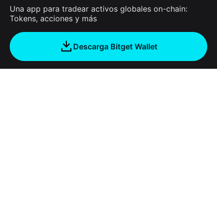
Una app para tradear activos globales on-chain:
Tokens, acciones y más
Descarga Bitget Wallet
Empresa
Acerca de Bitget Wallet
Products
Blog
Crypto Card
Bitget Wallet X