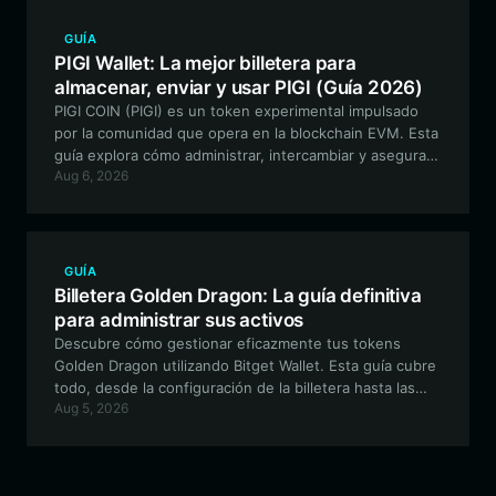
GUÍA
PIGI Wallet: La mejor billetera para
almacenar, enviar y usar PIGI (Guía 2026)
PIGI COIN (PIGI) es un token experimental impulsado
por la comunidad que opera en la blockchain EVM. Esta
guía explora cómo administrar, intercambiar y asegurar
Aug 6, 2026
sus activos PIGI de manera efectiva utilizando Bitget
Wallet, la opción principal para los entusiastas de las
finanzas descentralizadas.
GUÍA
Billetera Golden Dragon: La guía definitiva
para administrar sus activos
Descubre cómo gestionar eficazmente tus tokens
Golden Dragon utilizando Bitget Wallet. Esta guía cubre
todo, desde la configuración de la billetera hasta las
Aug 5, 2026
interacciones avanzadas en la cadena dentro del
ecosistema EVM.