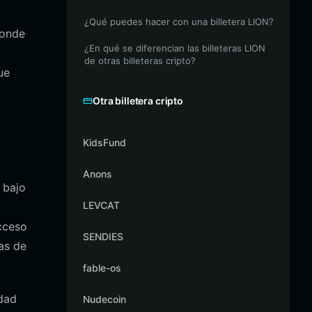
¿Qué puedes hacer con una billetera LION?
donde
¿En qué se diferencian las billeteras LION
de otras billeteras cripto?
ue
Otra billetera cripto
KidsFund
Anons
 bajo
LEVCAT
cceso
SENDIES
as de
fable-os
edad
Nudecoin