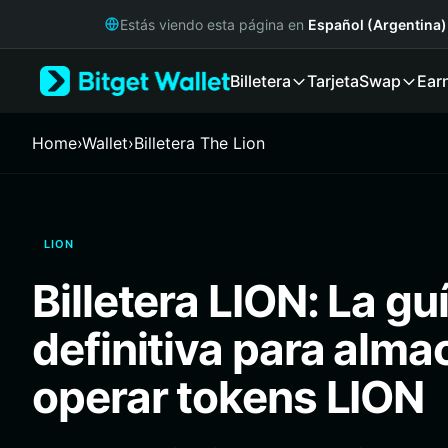
English
Estás viendo esta página en
Español (Argentina)
日本語
Tiếng Việt
Billetera
Tarjeta
Swap
Ear
Русский
Español (Latinoamérica)
Türkçe
Home
›
Wallet
›
Billetera The Lion
Italiano
Français
Deutsch
简体中文
LION
繁體中文
Português (Portugal)
Billetera LION: La gu
Bahasa Indonesia
ภาษาไทย
definitiva para alma
हिन्दी
বাংলা
operar tokens LION
Español
Português (Brasil)
Español (Argentina)