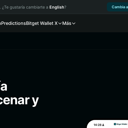
. ¿Te gustaría cambiarte a
English
?
Cambia a
n
Predictions
Bitget Wallet X
Más
ía
cenar y