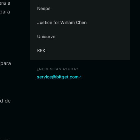
era a
Neeps
 para
Justice for William Chen
Unicurve
KEK
 para
¿NECESITAS AYUDA?
service@bitget.com
ad de