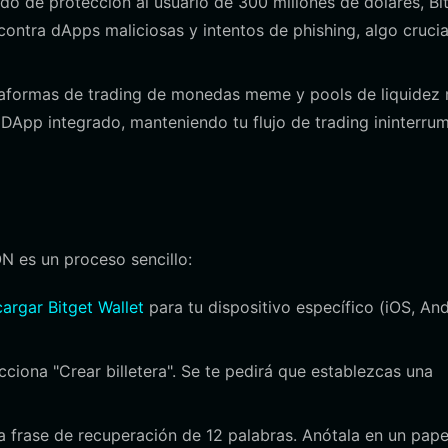
o de protección al usuario de 300 millones de dólares, Bi
ontra dApps maliciosas y intentos de phishing, algo crucia
taformas de trading de monedas meme y pools de liquidez
DApp integrado, manteniendo tu flujo de trading ininterru
N es un proceso sencillo:
argar Bitget Wallet
para tu dispositivo específico (iOS, An
cciona "Crear billetera". Se te pedirá que establezcas una
a frase de recuperación de 12 palabras. Anótala en un pape