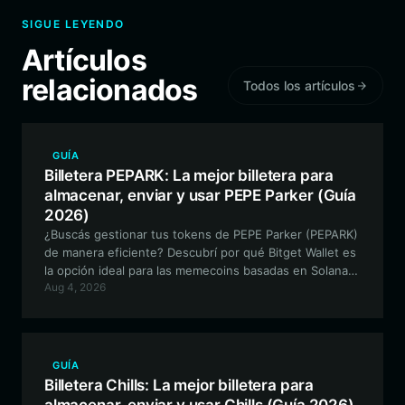
SIGUE LEYENDO
Artículos
relacionados
Todos los artículos
GUÍA
Billetera PEPARK: La mejor billetera para
almacenar, enviar y usar PEPE Parker (Guía
2026)
¿Buscás gestionar tus tokens de PEPE Parker (PEPARK)
de manera eficiente? Descubrí por qué Bitget Wallet es
la opción ideal para las memecoins basadas en Solana,
Aug 4, 2026
ya que ofrece un acceso fluido al ecosistema de PEPE
Parker.
GUÍA
Billetera Chills: La mejor billetera para