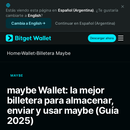
English
日本語
Estás viendo esta página en
Español (Argentina)
. ¿Te gustaría
cambiarte a
English
?
Tiếng Việt
Cambia a English
Continuar en Español (Argentina)
Русский
Español (Latinoamérica)
Türkçe
Descargar ahora
Italiano
Français
Home
›
Wallet
›
Billetera Maybe
Deutsch
简体中文
繁體中文
MAYBE
Português (Portugal)
Bahasa Indonesia
maybe Wallet: la mejor
ภาษาไทย
billetera para almacenar,
हिन्दी
বাংলা
enviar y usar maybe (Guía
Español
2025)
Português (Brasil)
Español (Argentina)