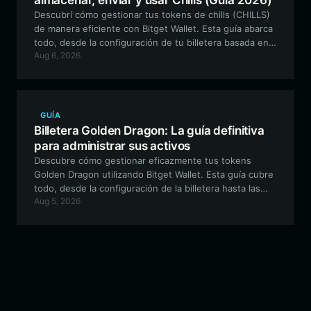
almacenar, enviar y usar Chills (Guía 2026)
Descubrí cómo gestionar tus tokens de chills (CHILLS)
de manera eficiente con Bitget Wallet. Esta guía abarca
todo, desde la configuración de tu billetera basada en
Aug 6, 2026
Solana hasta el aprovechamiento de funciones
avanzadas de trading para obtener la mejor experiencia
impulsada por la comunidad.
GUÍA
Billetera Golden Dragon: La guía definitiva
para administrar sus activos
Descubre cómo gestionar eficazmente tus tokens
Golden Dragon utilizando Bitget Wallet. Esta guía cubre
todo, desde la configuración de la billetera hasta las
Aug 5, 2026
interacciones avanzadas en la cadena dentro del
ecosistema EVM.