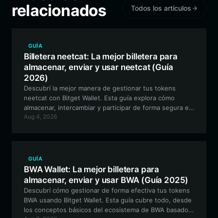
relacionados
Todos los artículos
GUÍA
Billetera neetcat: La mejor billetera para
almacenar, enviar y usar neetcat (Guía
2026)
Descubrí la mejor manera de gestionar tus tokens
neetcat con Bitget Wallet. Esta guía explora cómo
almacenar, intercambiar y participar de forma segura en
Aug 4, 2026
el ecosistema del token meme neetcat basado en
Solana.
GUÍA
BWA Wallet: La mejor billetera para
almacenar, enviar y usar BWA (Guía 2025)
Descubrí cómo gestionar de forma efectiva tus tokens
BWA usando Bitget Wallet. Esta guía cubre todo, desde
los conceptos básicos del ecosistema de BWA basado