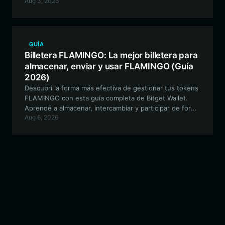
Aug 3, 2026
en EVM hasta cómo proteger tus activos con las
funcionalidades líderes del sector que ofrece Bitget
Wallet.
GUÍA
Billetera FLAMINGO: La mejor billetera para
almacenar, enviar y usar FLAMINGO (Guía
2026)
Descubrí la forma más efectiva de gestionar tus tokens
FLAMINGO con esta guía completa de Bitget Wallet.
Aprendé a almacenar, intercambiar y participar de forma
Aug 6, 2026
segura en las funciones experimentales del ecosistema
FLAMINGO utilizando una interfaz compatible con EVM.