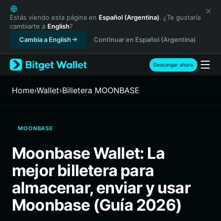
English
日本語
Estás viendo esta página en
Español (Argentina)
. ¿Te gustaría
cambiarte a
English
?
Tiếng Việt
Cambia a English
Continuar en Español (Argentina)
Русский
Español (Latinoamérica)
Türkçe
Descargar ahora
Italiano
Français
Home
›
Wallet
›
Billetera MOONBASE
Deutsch
简体中文
繁體中文
MOONBASE
Português (Portugal)
Bahasa Indonesia
Moonbase Wallet: La
ภาษาไทย
mejor billetera para
हिन्दी
বাংলা
almacenar, enviar y usar
Español
Moonbase (Guía 2026)
Português (Brasil)
Español (Argentina)