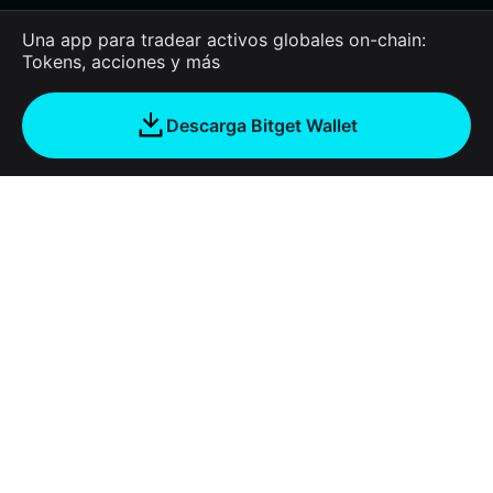
Una app para tradear activos globales on-chain:
Tokens, acciones y más
Descarga Bitget Wallet
Empresa
Acerca de Bitget Wallet
Products