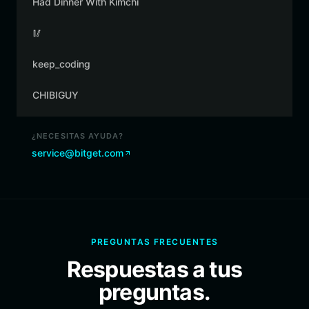
Had Dinner With Kimchi
🥢
keep_coding
CHIBIGUY
¿NECESITAS AYUDA?
service@bitget.com
PREGUNTAS FRECUENTES
Respuestas a tus
preguntas.