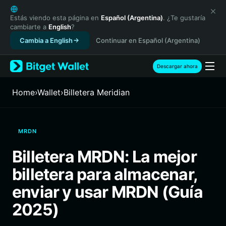
English
日本語
Estás viendo esta página en
Español (Argentina)
. ¿Te gustaría
cambiarte a
English
?
Tiếng Việt
Cambia a English
Continuar en Español (Argentina)
Русский
Español (Latinoamérica)
Türkçe
Descargar ahora
Italiano
Français
Home
›
Wallet
›
Billetera Meridian
Deutsch
简体中文
繁體中文
MRDN
Português (Portugal)
Bahasa Indonesia
Billetera MRDN: La mejor
ภาษาไทย
billetera para almacenar,
हिन्दी
বাংলা
enviar y usar MRDN (Guía
Español
2025)
Português (Brasil)
Español (Argentina)