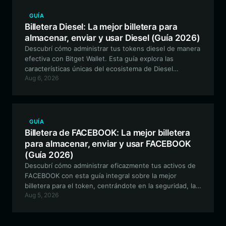
Cacodemon. Esta guía completa cubre cómo almacenar,
intercambiar y utilizar tus activos Cacodemon de forma
GUÍA
segura dentro del ecosistema EVM.
Billetera Diesel: La mejor billetera para
almacenar, enviar y usar Diesel (Guía 2026)
Descubrí cómo administrar tus tokens diesel de manera
efectiva con Bitget Wallet. Esta guía explora las
características únicas del ecosistema de Diesel
Aug 6, 2026
Powered Animals y por qué Bitget Wallet es la opción
óptima para tus activos basados en EVM.
GUÍA
Billetera de FACEBOOK: La mejor billetera
para almacenar, enviar y usar FACEBOOK
(Guía 2026)
Descubrí cómo administrar eficazmente tus activos de
FACEBOOK con esta guía integral sobre la mejor
billetera para el token, centrándote en la seguridad, la
Aug 5, 2026
compatibilidad con EVM y la participación de la
comunidad.