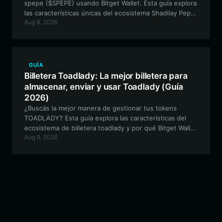
spepe ($SPEPE) usando Bitget Wallet. Esta guía explora
las características únicas del ecosistema Shadilay Pepe
Aug 8, 2026
y por qué es esencial contar con una billetera versátil y
compatible con EVM para navegar en el mundo de las
meme coins de micro-capitalización.
GUÍA
Billetera Toadlady: La mejor billetera para
almacenar, enviar y usar Toadlady (Guía
2026)
¿Buscás la mejor manera de gestionar tus tokens
TOADLADY? Esta guía explora las características del
ecosistema de billetera toadlady y por qué Bitget Wallet
Aug 9, 2026
es la opción principal para los entusiastas de las meme
coins basadas en Solana.