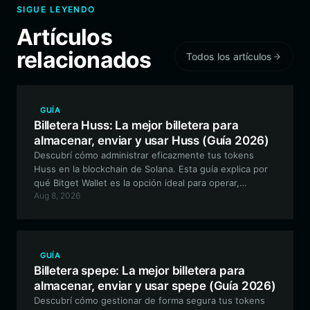
SIGUE LEYENDO
Artículos
relacionados
Todos los artículos
GUÍA
Billetera Huss: La mejor billetera para
almacenar, enviar y usar Huss (Guía 2026)
Descubrí cómo administrar eficazmente tus tokens
Huss en la blockchain de Solana. Esta guía explica por
qué Bitget Wallet es la opción ideal para operar,
Aug 8, 2026
almacenar e interactuar con el ecosistema de la
memecoin viral Huss.
GUÍA
Billetera spepe: La mejor billetera para
almacenar, enviar y usar spepe (Guía 2026)
Descubrí cómo gestionar de forma segura tus tokens