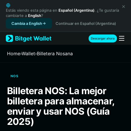
English
日本語
Estás viendo esta página en
Español (Argentina)
. ¿Te gustaría
cambiarte a
English
?
Tiếng Việt
Cambia a English
Continuar en Español (Argentina)
Русский
Español (Latinoamérica)
Türkçe
Descargar ahora
Italiano
Français
Home
›
Wallet
›
Billetera Nosana
Deutsch
简体中文
繁體中文
NOS
Português (Portugal)
Bahasa Indonesia
Billetera NOS: La mejor
ภาษาไทย
billetera para almacenar,
हिन्दी
বাংলা
enviar y usar NOS (Guía
Español
2025)
Português (Brasil)
Español (Argentina)